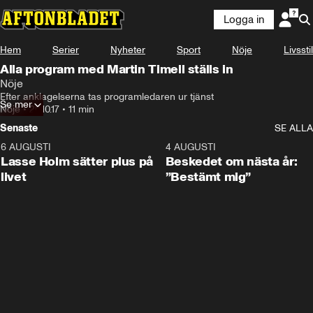
Logga in
Hem
Serier
Nyheter
Sport
Nöje
Livsstil
Alla program med Martin Timell ställs in
Nöje
Efter anklagelserna tas programledaren ur tjänst
Se mer
Nöje
•
20.10.17
•
11 min
Senaste
SE ALLA
6 AUGUSTI
1:04
4 AUGUSTI
Lasse Holm sätter plus på
Beskedet om nästa år:
livet
”Bestämt mig”