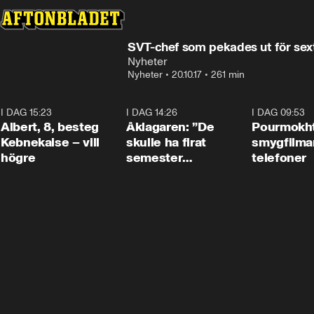
SVT-chef som pekades ut för sex
Nyheter
Nyheter
•
20.10.17
•
261 min
I DAG 15:23
0:54
I DAG 14:26
1:54
I DAG 09:53
Albert, 8, besteg
Åklagaren: ”De
Pourmokht
Kebnekaise – vill
skulle ha firat
smygfilma
högre
semester
telefoner
tillsammans”