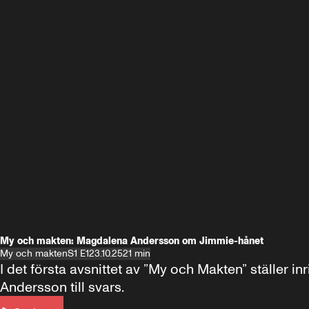
My och makten: Magdalena Andersson om Jimmie-hånet
My och makten
S1 E1
23.10.25
21 min
I det första avsnittet av ”My och Makten” ställe
Andersson till svars.