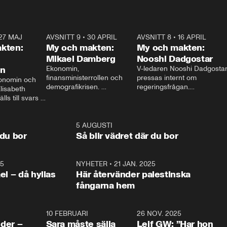
27 MAJ
3:51
AVSNITT 9
•
30 APRIL
24:00
AVSNITT 8
•
16 APRIL
25:1
kten:
My och makten:
My och makten:
Mikael Damberg
Nooshi Dadgostar
on
Ekonomin, 
V-ledaren Nooshi Dadgostar
finansministerrollen och 
pressas internt om 
onomin och 
demografikrisen. 
regeringsfrågan.

lisabeth 
Oppositionen ställs till svars 
I Aftonbladets 
ls till svars 
när Socialdemokraternas 
partiledarutfrågning ”My 
stern gästar 
Mikael Damberg gästar My 
och Makten” sätter hon ner 
My och Makten. 
och Makten. 
foten mot kritikerna:

1:06
5 AUGUSTI
1:0
– Vi ställer upp i val. Ska vi 
 du bor
Så blir vädret där du bor
vara med så sitter vi förstås 
25
1:22
NYHETER
•
21 JAN. 2025
0:5
ael – då hyllas
Här återvänder palestinska
fångarna hem
4:24
10 FEBRUARI
4:13
26 NOV. 2025
8:1
der –
Sara måste sälja
Leif GW: ”Har hon