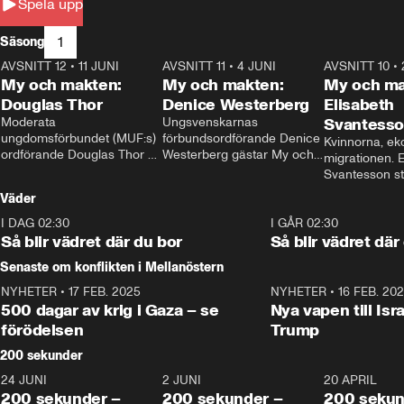
Spela upp
1
Säsong
AVSNITT 12
•
11 JUNI
26:27
AVSNITT 11
•
4 JUNI
23:40
AVSNITT 10
•
My och makten:
My och makten:
My och ma
Douglas Thor
Denice Westerberg
Elisabeth
Moderata 
Ungsvenskarnas 
Svantess
ungdomsförbundet (MUF:s) 
förbundsordförande Denice 
Kvinnorna, ek
ordförande Douglas Thor 
Westerberg gästar My och 
migrationen. E
gästar My och makten. I 
makten. I avsnittet 
Svantesson stäl
avsnittet diskuteras 
diskuteras migrationsfrågan 
när finansmini
Väder
tonårsutvisningarna och hur 
och hur SD ska locka 
Moderaterna ska locka 
kvinnliga väljare. 
I DAG 02:30
1:06
I GÅR 02:30
väljare till valet i höst. 
Så blir vädret där du bor
Så blir vädret där
Senaste om konflikten i Mellanöstern
NYHETER
•
17 FEB. 2025
0:45
NYHETER
•
16 FEB. 20
500 dagar av krig i Gaza – se
Nya vapen till Isr
förödelsen
Trump
200 sekunder
24 JUNI
5:00
2 JUNI
4:23
20 APRIL
200 sekunder –
200 sekunder –
200 sekun