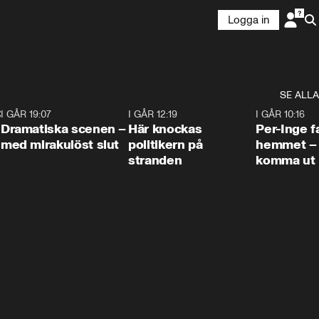
Logga in
SE ALLA
:30
6
I GÅR 19:07
0:42
I GÅR 12:19
0:45
I GÅR 10:16
Dramatiska scenen –
Här knockas
Per-Inge fa
med mirakulöst slut
politikern på
hemmet – 
stranden
komma ut