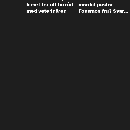
huset för att ha råd
mördat pastor
med veterinären
Fossmos fru? Svar
nej.”