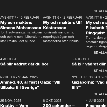
SE ALLA
7
AVSNITT 7
•
19 FEBRUARI
24:30
AVSNITT 6
•
12 FEBRUARI
27:30
AVSNITT 5
•
My och makten:
My och makten: Ulf
My och ma
Simona Mohamsson
Kristersson
Elisabeth
 
Tonårsutvisningarna, skolan 
Tonårsutvisningarna, 
Ringqvist
och och krisen i Liberalerna 
regeringsfrågan och 
Trump, den gr
står i fokus i det sjunde 
matpriserna står i fokus i 
omställningen
avsnittet av ”My och 
det sjätte avsnittet av ”My 
regeringsfråga
makten”. Se när 
och makten”. Se när 
centrum i det 
SE ALLA
Aftonbladets inrikespolitiska 
Aftonbladets inrikespolitiska 
avsnittet av ”
kommentator My 
kommentator My 
6
4 AUGUSTI
1:06
3 AUGUSTI
Makten”. Se nä
Rohwedder ställer 
Rohwedder ställer 
Så blir vädret där du bor
Så blir vädret där
Aftonbladets in
utbildnings- och 
statsminister Ulf Kristersson 
kommentator 
SE ALLA
integrationsminister Simona 
till svars.
Rohwedder stäl
Mohamsson till svars.
Centerpartiets
2
NYHETER
•
16 JAN. 2025
1:01
NYHETER
•
16 JAN. 20
Thand Ring till
Ahmed, 40, är fast i Gaza: ”Vill
Gazaborna: ”Vad s
tillbaka till Sverige”
till?”
SE ALLA
3
25 NOV. 2025
31:05
8 OKT. 2025
4:29
4 JUNI 2025
Knutby – Vem
200 sekunder –
Finansmin