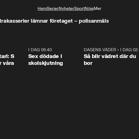
Hem
Serier
Nyheter
Sport
Nöje
Mer
Livsstil
trakasserier lämnar företaget – polisanmäls
1:36
I DAG 06:40
0:47
DAGENS VÄDER
•
I DAG 02
1:0
ari: S
Sex dödade i
Så blir vädret där du
r våra
skolskjutning
bor