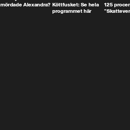
mördade Alexandra?
Köttfusket: Se hela
125 procent
programmet här
"Skattever
viktig uppg