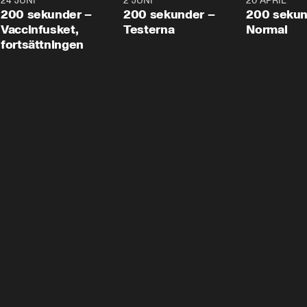
24 JUNI
5:00
2 JUNI
4:23
20 APRIL
200 sekunder –
200 sekunder –
200 sekun
Vaccinfusket,
Testerna
Normal
fortsättningen