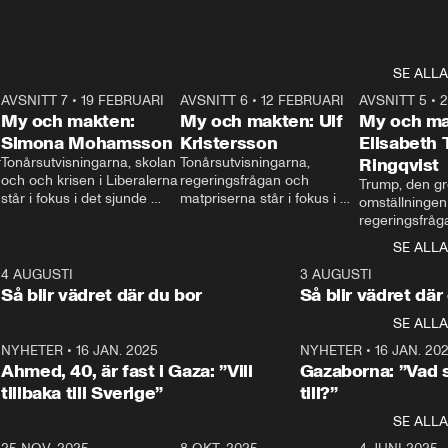
SE ALLA
7
AVSNITT 7
•
19 FEBRUARI
24:30
AVSNITT 6
•
12 FEBRUARI
27:30
AVSNITT 5
•
My och makten:
My och makten: Ulf
My och ma
Simona Mohamsson
Kristersson
Elisabeth
 
Tonårsutvisningarna, skolan 
Tonårsutvisningarna, 
Ringqvist
och och krisen i Liberalerna 
regeringsfrågan och 
Trump, den gr
står i fokus i det sjunde 
matpriserna står i fokus i 
omställningen
avsnittet av ”My och 
det sjätte avsnittet av ”My 
regeringsfråga
makten”. Se när 
och makten”. Se när 
centrum i det 
SE ALLA
Aftonbladets inrikespolitiska 
Aftonbladets inrikespolitiska 
avsnittet av ”
kommentator My 
kommentator My 
6
4 AUGUSTI
1:06
3 AUGUSTI
Makten”. Se nä
Rohwedder ställer 
Rohwedder ställer 
Så blir vädret där du bor
Så blir vädret där
Aftonbladets in
utbildnings- och 
statsminister Ulf Kristersson 
kommentator 
SE ALLA
integrationsminister Simona 
till svars.
Rohwedder stäl
Mohamsson till svars.
Centerpartiets
2
NYHETER
•
16 JAN. 2025
1:01
NYHETER
•
16 JAN. 20
Thand Ring till
Ahmed, 40, är fast i Gaza: ”Vill
Gazaborna: ”Vad s
tillbaka till Sverige”
till?”
SE ALLA