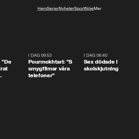
Hem
Serier
Nyheter
Sport
Nöje
Mer
Livsstil
1:54
I DAG 09:53
1:36
I DAG 06:40
0:4
: ”De
Pourmokhtari: ”S
Sex dödade i
irat
smygfilmar våra
skolskjutning
telefoner”
ns”