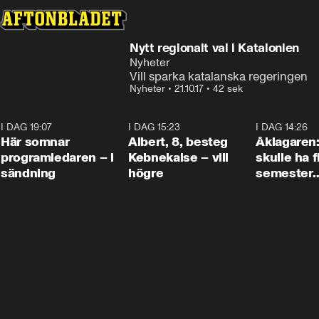
Nytt regionalt val i Katalonien
Nyheter
Vill sparka katalanska regeringen
Nyheter
•
21.10.17
•
42 sek
I DAG 19:07
0:45
I DAG 15:23
0:54
I DAG 14:26
Här somnar
Albert, 8, besteg
Åklagaren
programledaren – i
Kebnekaise – vill
skulle ha f
sändning
högre
semester
tillsamma