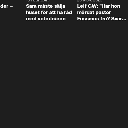
4:24
10 FEBRUARI
4:13
26 NOV. 2025
8:1
der –
Sara måste sälja
Leif GW: ”Har hon
huset för att ha råd
mördat pastor
med veterinären
Fossmos fru? Svar
nej.”