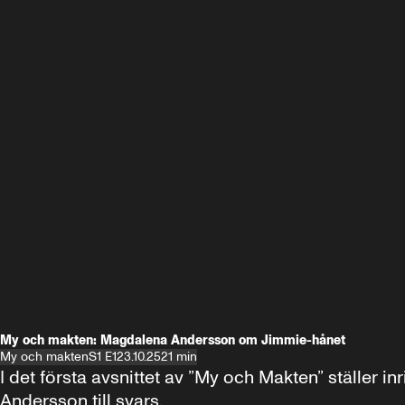
My och makten: Magdalena Andersson om Jimmie-hånet
My och makten
S1 E1
23.10.25
21 min
I det första avsnittet av ”My och Makten” ställe
Andersson till svars.