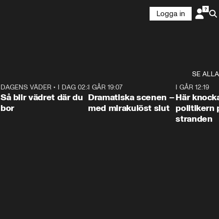
Logga in
SE ALLA
7
DAGENS VÄDER
•
I DAG 02:30
1:06
I GÅR 19:07
0:42
I GÅR 12:19
Så blir vädret där du
Dramatiska scenen –
Här knock
bor
med mirakulöst slut
politikern 
stranden