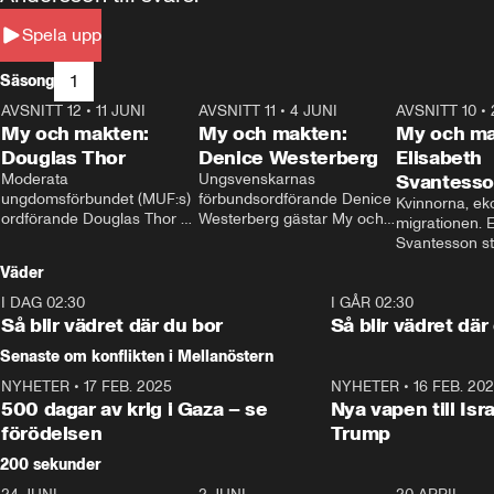
Spela upp
1
Säsong
AVSNITT 12
•
11 JUNI
26:27
AVSNITT 11
•
4 JUNI
23:40
AVSNITT 10
•
My och makten:
My och makten:
My och ma
Douglas Thor
Denice Westerberg
Elisabeth
Moderata 
Ungsvenskarnas 
Svantess
ungdomsförbundet (MUF:s) 
förbundsordförande Denice 
Kvinnorna, ek
ordförande Douglas Thor 
Westerberg gästar My och 
migrationen. E
gästar My och makten. I 
makten. I avsnittet 
Svantesson stäl
avsnittet diskuteras 
diskuteras migrationsfrågan 
när finansmini
Väder
tonårsutvisningarna och hur 
och hur SD ska locka 
Moderaterna ska locka 
kvinnliga väljare. 
I DAG 02:30
1:06
I GÅR 02:30
väljare till valet i höst. 
Så blir vädret där du bor
Så blir vädret där
Senaste om konflikten i Mellanöstern
NYHETER
•
17 FEB. 2025
0:45
NYHETER
•
16 FEB. 20
500 dagar av krig i Gaza – se
Nya vapen till Isr
förödelsen
Trump
200 sekunder