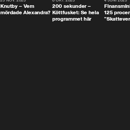
3
25 NOV. 2025
31:05
8 OKT. 2025
4:29
4 JUNI 2025
Knutby – Vem
200 sekunder –
Finansmin
mördade Alexandra?
Köttfusket: Se hela
125 procent
programmet här
"Skattever
viktig uppg