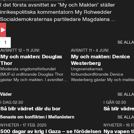
I det första avsnittet av ”My och Makten” ställer 
inrikespolitiska kommentatorn My Rohwedder 
Socialdemokraternas partiledare Magdalena 
Andersson till svars.
1
SE ALLA
AVSNITT 12
•
11 JUNI
26:27
AVSNITT 11
•
4 JUNI
2
My och makten: Douglas
My och makten: Denice
Thor
Westerberg
Moderata ungdomsförbundet 
Ungsvenskarnas 
(MUF:s) ordförande Douglas Thor 
förbundsordförande Denice 
gästar My och makten. I avsnittet 
Westerberg gästar My och makten.
diskuteras tonårsutvisningarna och 
avsnittet diskuteras migrationsfrå
hur Moderaterna ska locka väljare till 
och hur SD ska locka kvinnliga 
Väder
SE ALLA
valet i höst. 
väljare. 
I DAG 02:30
1:06
I GÅR 02:30
Så blir vädret där du bor
Så blir vädr
Senaste om konflikten i Mellanöstern
SE ALLA
NYHETER
•
17 FEB. 2025
0:45
NYHETER
•
16 F
500 dagar av krig i Gaza – se förödelsen
Nya vapen ti