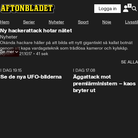
Logga in
Hem
Serier
Nyheter
Sport
Nöje
Livsstil
Ny hackerattack hotar nätet
Nyheter
Okända hackare håller på att bilda ett nytt gigantiskt så kallat botnät 
genom att kapa vardagsteknik som trådlösa kameror och kylskåp.
Se mer
Nyheter
•
21.10.17
•
41 sek
SE ALLA
I DAG 19:15
0:36
I DAG 17:08
Se de nya UFO-bilderna
Äggattack mot
premiärministern – kaos
bryter ut