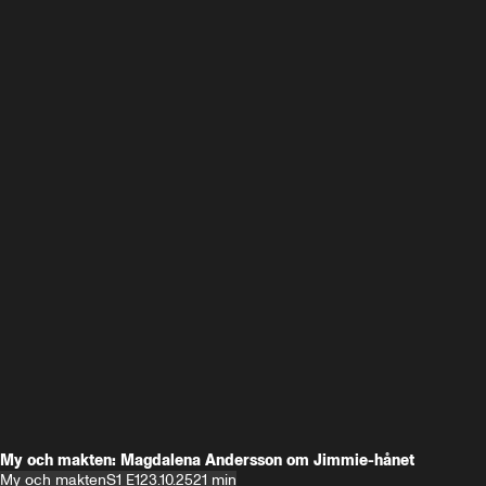
My och makten: Magdalena Andersson om Jimmie-hånet
My och makten
S1 E1
23.10.25
21 min