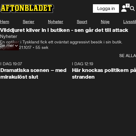
Logga in
Hem
Serier
Nyheter
Sport
Nöje
Livsstil
Vilddjuret kliver in i butiken - sen går det till attack
Nyheter
En optiker i Tyskland fick ett oväntat aggressivt besök i sin butik.
Se mer
Nyheter
•
21.10.17
•
55 sek
SE ALLA
I DAG 19:07
0:42
I DAG 12:19
Dramatiska scenen – med
Här knockas politikern p
mirakulöst slut
stranden