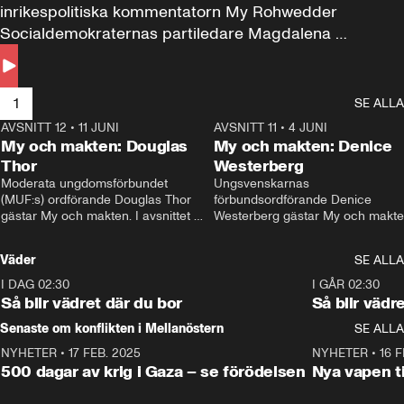
inrikespolitiska kommentatorn My Rohwedder 
Socialdemokraternas partiledare Magdalena 
Andersson till svars.
1
SE ALLA
AVSNITT 12
•
11 JUNI
26:27
AVSNITT 11
•
4 JUNI
2
My och makten: Douglas
My och makten: Denice
Thor
Westerberg
Moderata ungdomsförbundet 
Ungsvenskarnas 
(MUF:s) ordförande Douglas Thor 
förbundsordförande Denice 
gästar My och makten. I avsnittet 
Westerberg gästar My och makten.
diskuteras tonårsutvisningarna och 
avsnittet diskuteras migrationsfrå
hur Moderaterna ska locka väljare till 
och hur SD ska locka kvinnliga 
Väder
SE ALLA
valet i höst. 
väljare. 
I DAG 02:30
1:06
I GÅR 02:30
Så blir vädret där du bor
Så blir vädr
Senaste om konflikten i Mellanöstern
SE ALLA
NYHETER
•
17 FEB. 2025
0:45
NYHETER
•
16 F
500 dagar av krig i Gaza – se förödelsen
Nya vapen ti