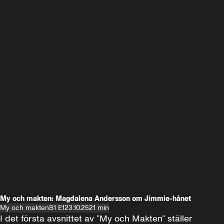
My och makten: Magdalena Andersson om Jimmie-hånet
My och makten
S1 E1
23.10.25
21 min
I det första avsnittet av ”My och Makten” ställer 