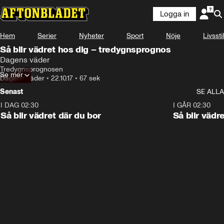
Logga in
Hem
Serier
Nyheter
Sport
Nöje
Livsstil
Så blir vädret hos dig – tredygnsprognos
Dagens väder
Tredygnsprognosen
Se mer
Dagens väder
•
22.10.17
•
67 sek
Senast
SE ALLA
I DAG 02:30
1:06
I GÅR 02:30
Så blir vädret där du bor
Så blir vädr