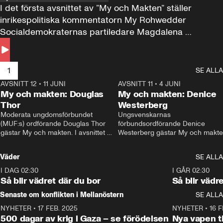
I det första avsnittet av ”My och Makten” ställer 
inrikespolitiska kommentatorn My Rohwedder 
Socialdemokraternas partiledare Magdalena 
Andersson till svars.
1
SE ALLA
AVSNITT 12
•
11 JUNI
26:27
AVSNITT 11
•
4 JUNI
2
My och makten: Douglas
My och makten: Denice
Thor
Westerberg
Moderata ungdomsförbundet 
Ungsvenskarnas 
(MUF:s) ordförande Douglas Thor 
förbundsordförande Denice 
gästar My och makten. I avsnittet 
Westerberg gästar My och makten.
diskuteras tonårsutvisningarna och 
avsnittet diskuteras migrationsfrå
hur Moderaterna ska locka väljare till 
och hur SD ska locka kvinnliga 
Väder
SE ALLA
valet i höst. 
väljare. 
I DAG 02:30
1:06
I GÅR 02:30
Så blir vädret där du bor
Så blir vädr
Senaste om konflikten i Mellanöstern
SE ALLA
NYHETER
•
17 FEB. 2025
0:45
NYHETER
•
16 F
500 dagar av krig i Gaza – se förödelsen
Nya vapen ti