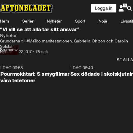
Logga in
Hem
Serier
Nyheter
Sport
Nöje
Livsstil
"Vi vill se att alla tar sitt ansvar"
Nyheter
Grundarna till #MeToo manifestationen, Gabriella Ohlzon och Carolin 
Solskär.
Se mer
Nyheter
•
22.10.17
•
75 sek
SE ALLA
I DAG 09:53
1:36
I DAG 06:40
Pourmokhtari: S smygfilmar
Sex dödade i skolskjutni
våra telefoner