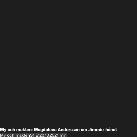
My och makten: Magdalena Andersson om Jimmie-hånet
My och makten
S1 E1
23.10.25
21 min