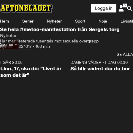
Logga in
Hem
Serier
Nyheter
Sport
Nöje
Livsstil
Se hela #metoo-manifestation från Sergels torg
Nyheter
Här manifesterade tusentals mot sexuella övergrepp
Se mer
Nyheter
•
22.10.17
•
160 min
SE ALLA
I GÅR 20:08
4:36
DAGENS VÄDER
•
I DAG 02:30
Linn, 17, ska dö: ”Livet är
Så blir vädret där du bor
som det är”