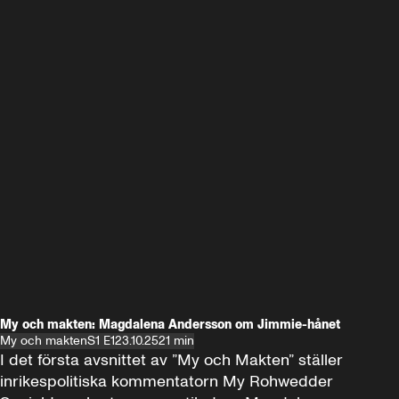
My och makten: Magdalena Andersson om Jimmie-hånet
My och makten
S1 E1
23.10.25
21 min
I det första avsnittet av ”My och Makten” ställer 
inrikespolitiska kommentatorn My Rohwedder 