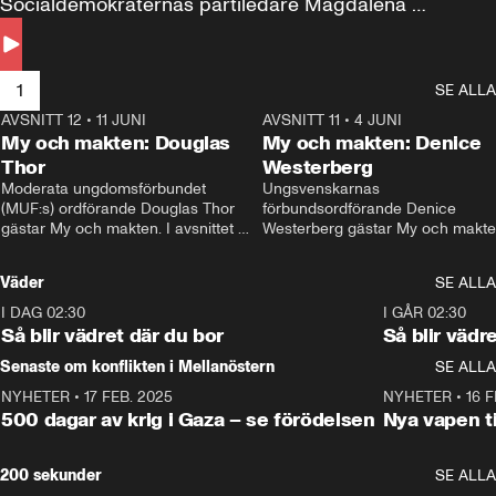
Socialdemokraternas partiledare Magdalena 
Andersson till svars.
1
SE ALLA
AVSNITT 12
•
11 JUNI
26:27
AVSNITT 11
•
4 JUNI
2
My och makten: Douglas
My och makten: Denice
Thor
Westerberg
Moderata ungdomsförbundet 
Ungsvenskarnas 
(MUF:s) ordförande Douglas Thor 
förbundsordförande Denice 
gästar My och makten. I avsnittet 
Westerberg gästar My och makten.
diskuteras tonårsutvisningarna och 
avsnittet diskuteras migrationsfrå
hur Moderaterna ska locka väljare till 
och hur SD ska locka kvinnliga 
Väder
SE ALLA
valet i höst. 
väljare. 
I DAG 02:30
1:06
I GÅR 02:30
Så blir vädret där du bor
Så blir vädr
Senaste om konflikten i Mellanöstern
SE ALLA
NYHETER
•
17 FEB. 2025
0:45
NYHETER
•
16 F
500 dagar av krig i Gaza – se förödelsen
Nya vapen ti
200 sekunder
SE ALLA