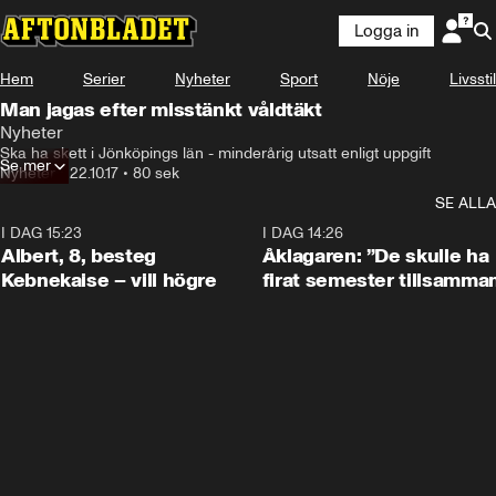
Logga in
Hem
Serier
Nyheter
Sport
Nöje
Livsstil
Man jagas efter misstänkt våldtäkt
Nyheter
Ska ha skett i Jönköpings län - minderårig utsatt enligt uppgift
Se mer
Nyheter
•
22.10.17
•
80 sek
SE ALLA
I DAG 15:23
0:54
I DAG 14:26
Albert, 8, besteg
Åklagaren: ”De skulle ha
Kebnekaise – vill högre
firat semester tillsamma