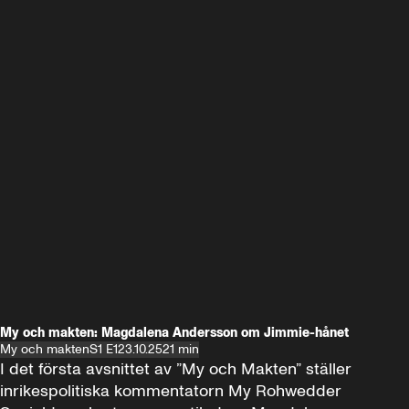
My och makten: Magdalena Andersson om Jimmie-hånet
My och makten
S1 E1
23.10.25
21 min
I det första avsnittet av ”My och Makten” ställer 
inrikespolitiska kommentatorn My Rohwedder 