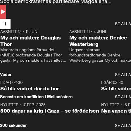
Socialdemokraternas partiledare Magdalena 
Andersson till svars.
1
SE ALLA
AVSNITT 12
•
11 JUNI
26:27
AVSNITT 11
•
4 JUNI
2
My och makten: Douglas
My och makten: Denice
Thor
Westerberg
Moderata ungdomsförbundet 
Ungsvenskarnas 
(MUF:s) ordförande Douglas Thor 
förbundsordförande Denice 
gästar My och makten. I avsnittet 
Westerberg gästar My och makten.
diskuteras tonårsutvisningarna och 
avsnittet diskuteras migrationsfrå
hur Moderaterna ska locka väljare till 
och hur SD ska locka kvinnliga 
Väder
SE ALLA
valet i höst. 
väljare. 
I DAG 02:30
1:06
I GÅR 02:30
Så blir vädret där du bor
Så blir vädr
Senaste om konflikten i Mellanöstern
SE ALLA
NYHETER
•
17 FEB. 2025
0:45
NYHETER
•
16 F
500 dagar av krig i Gaza – se förödelsen
Nya vapen ti
200 sekunder
SE ALLA