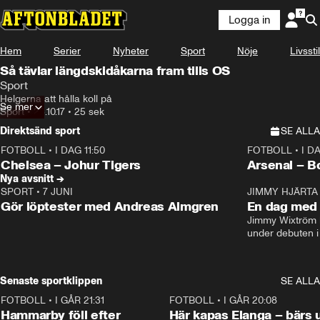
Logga in
Hem
Serier
Nyheter
Sport
Nöje
Livsstil
Så tävlar längdskidåkarna fram tills OS
Sport
Helgerna att hålla koll på
Se mer
Sport
•
23.10.17
•
25 sek
Direktsänd sport
SE ALLA
FOTBOLL
•
I DAG 11:50
FOTBOLL
•
I D
Plus
Plus
Chelsea – Johur Tigers
Arsenal – B
Nya avsnitt →
SPORT
•
7 JUNI
16:36
JIMMY HJÄRTA
Gör löptester med Andreas Almgren
En dag med 
Jimmy Wixtröm 
under debuten i
Senaste sportklippen
SE ALLA
FOTBOLL
•
I GÅR 21:31
1:28
FOTBOLL
•
I GÅR 20:08
Hammarby föll efter
Här kapas Elanga – bärs 