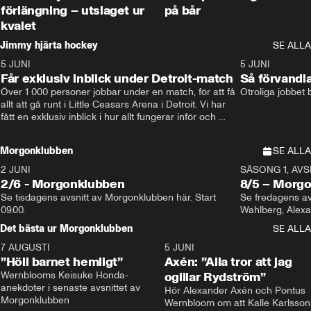
förlängning – utslaget ur
på bår
kvalet
Jimmy hjärta hockey
SE ALLA
5 JUNI
11:14
5 JUNI
Får exklusiv inblick under Detroit-match
Så förvandl
Över 1 000 personer jobbar under en match, för att få 
Otroliga jobbet
allt att gå runt i Little Ceasars Arena i Detroit. Vi har 
fått en exklusiv inblick i hur allt fungerar inför och 
under match i världens bästa hockeyliga
Morgonklubben
SE ALLA
2 JUNI
SÄSONG 1, AVSN
2/6 - Morgonklubben
8/5 – Morg
Se tisdagens avsnitt av Morgonklubben här. Start 
Se fredagens av
09.00. 
Det bästa ur Morgonklubben
SE ALLA
7 AUGUSTI
1:14
5 JUNI
”Höll barnet hemligt”
Axén: ”Alla tror att jag
Wernblooms Keisuke Honda-
ogillar Rydström”
anekdoter i senaste avsnittet av 
Hör Alexander Axén och Pontus 
Morgonklubben
Wernbloom om att Kalle Karlsson 