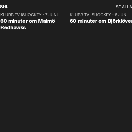
SHL
SE ALLA
KLUBB-TV ISHOCKEY
•
7 JUNI
1:02:53
KLUBB-TV ISHOCKEY
•
6 JUNI
1:0
Plus
60 minuter om Malmö
60 minuter om Björklöve
Redhawks