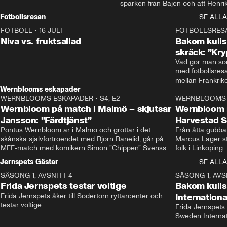
sparken från Bajen och att Henrik
Rydström tar över
Fotbollsresan
SE ALLA
FOTBOLL
•
16 JULI
0:44
FOTBOLLSRES
Niva vs. fruktsallad
Bakom kulis
skräck: ”Kry
Vad gör man som
med fotbollsres
Wernblooms eskapader
WERNBLOOMS ESKAPADER
•
S4, E2
38:23
WERNBLOOMS 
Wernbloom på match i Malmö – skjutsar
Wernbloom 
Jansson: ”Färdtjänst”
Harvestad 
Pontus Wernbloom är i Malmö och grottar i det 
Från åtta gubbar 
skånska självförtroendet med Björn Ranelid, går på 
Marcus Lager sta
MFF-match med komikern Simon ”Chippen” Svensson 
folk i Linköping
och hjälper skadade stjärnbacken Pontus Jansson 
och Wernbloom kl
Jernspets Gästar
SE ALLA
hem. 
SÄSONG 1, AVSNITT 4
13:37
SÄSONG 1, AVS
Frida Jernspets testar voltige
Bakom kuli
Frida Jernspets åker till Södertörn ryttarcenter och 
Internation
testar voltige
Frida Jernspets 
Sweden Interna