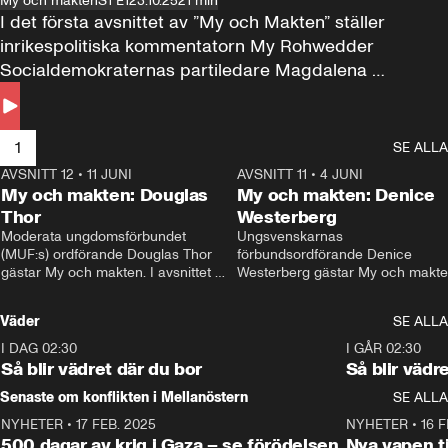
My och makten
S1 E1
23.10.25
21 min
I det första avsnittet av ”My och Makten” ställer 
inrikespolitiska kommentatorn My Rohwedder 
Socialdemokraternas partiledare Magdalena 
Andersson till svars.
1
SE ALLA
AVSNITT 12
•
11 JUNI
26:27
AVSNITT 11
•
4 JUNI
2
My och makten: Douglas
My och makten: Denice
Thor
Westerberg
Moderata ungdomsförbundet 
Ungsvenskarnas 
(MUF:s) ordförande Douglas Thor 
förbundsordförande Denice 
gästar My och makten. I avsnittet 
Westerberg gästar My och makten.
diskuteras tonårsutvisningarna och 
avsnittet diskuteras migrationsfrå
hur Moderaterna ska locka väljare till 
och hur SD ska locka kvinnliga 
Väder
SE ALLA
valet i höst. 
väljare. 
I DAG 02:30
1:06
I GÅR 02:30
Så blir vädret där du bor
Så blir vädr
Senaste om konflikten i Mellanöstern
SE ALLA
NYHETER
•
17 FEB. 2025
0:45
NYHETER
•
16 F
500 dagar av krig i Gaza – se förödelsen
Nya vapen ti