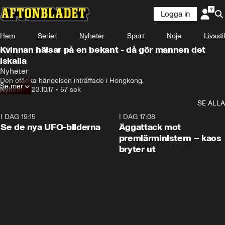
Logga in
Hem
Serier
Nyheter
Sport
Nöje
Livsstil
Kvinnan hälsar på en bekant - då gör mannen det
iskalla
Nyheter
Den otäcka händelsen inträffade i Hongkong.
Se mer
Nyheter
•
23.10.17
•
57 sek
SE ALLA
I DAG 19:15
0:36
I DAG 17:08
Se de nya UFO-bilderna
Äggattack mot
premiärministern – kaos
bryter ut