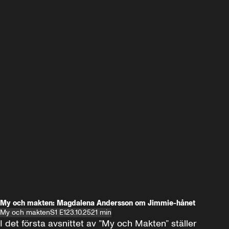
My och makten: Magdalena Andersson om Jimmie-hånet
My och makten
S1 E1
23.10.25
21 min
I det första avsnittet av ”My och Makten” ställer 