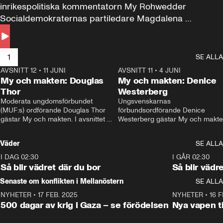
inrikespolitiska kommentatorn My Rohwedder 
Socialdemokraternas partiledare Magdalena 
Andersson till svars.
1
SE ALLA
AVSNITT 12
•
11 JUNI
26:27
AVSNITT 11
•
4 JUNI
2
My och makten: Douglas
My och makten: Denice
Thor
Westerberg
Moderata ungdomsförbundet 
Ungsvenskarnas 
(MUF:s) ordförande Douglas Thor 
förbundsordförande Denice 
gästar My och makten. I avsnittet 
Westerberg gästar My och makten.
diskuteras tonårsutvisningarna och 
avsnittet diskuteras migrationsfrå
hur Moderaterna ska locka väljare till 
och hur SD ska locka kvinnliga 
Väder
SE ALLA
valet i höst. 
väljare. 
I DAG 02:30
1:06
I GÅR 02:30
Så blir vädret där du bor
Så blir vädr
Senaste om konflikten i Mellanöstern
SE ALLA
NYHETER
•
17 FEB. 2025
0:45
NYHETER
•
16 F
500 dagar av krig i Gaza – se förödelsen
Nya vapen ti