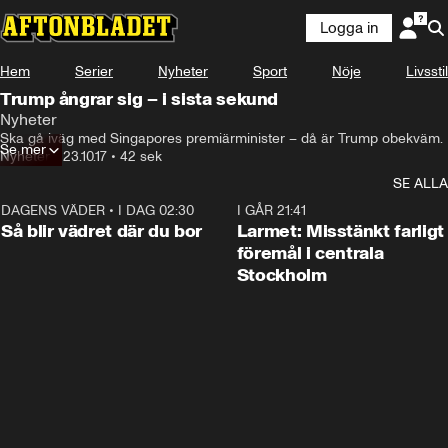
Logga in
Hem
Serier
Nyheter
Sport
Nöje
Livsstil
Trump ångrar sig – i sista sekund
Nyheter
Ska gå iväg med Singapores premiärminister – då är Trump obekväm.
Se mer
Nyheter
•
23.10.17
•
42 sek
SE ALLA
DAGENS VÄDER
•
I DAG 02:30
1:06
I GÅR 21:41
Så blir vädret där du bor
Larmet: Misstänkt farligt
föremål i centrala
Stockholm