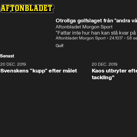
Otroliga golfslaget från "andra v
Aftonbladet Morgon Sport
"Fattar inte hur han kan stå kvar på
Aftonbladet Morgon Sport
•
24.10.17
•
58 s
Golf
Senast
20 DEC. 2019
0:44
20 DEC. 2019
Svenskens "kupp" efter målet
Kaos utbryter efte
tackling”