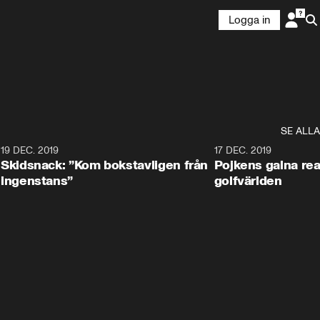
Logga in
SE ALLA
8
19 DEC. 2019
17 DEC. 2019
Skidsnack: ”Kom bokstavligen från
Pojkens galna rea
ingenstans”
golfvärlden