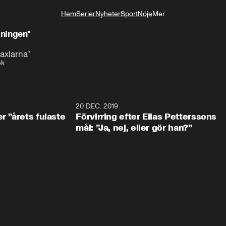
Hem
Serier
Nyheter
Sport
Nöje
Mer
Livsstil
åningen"
 axlarna"
ek
0:49
20 DEC. 2019
1:0
r ”årets fulaste
Förvirring efter Elias Petterssons
mål: ”Ja, nej, eller gör han?”