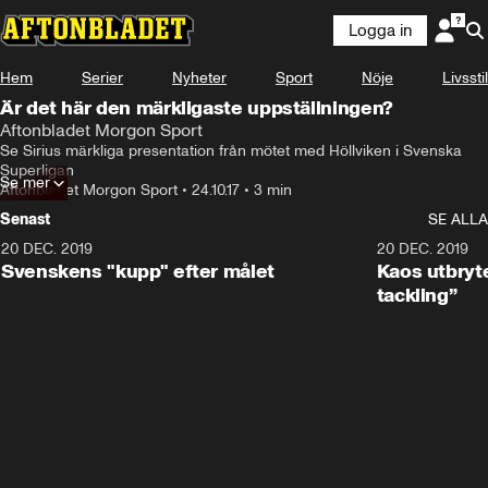
Logga in
Hem
Serier
Nyheter
Sport
Nöje
Livsstil
Är det här den märkligaste uppställningen?
Aftonbladet Morgon Sport
Se Sirius märkliga presentation från mötet med Höllviken i Svenska 
Superligan
Se mer
Aftonbladet Morgon Sport
•
24.10.17
•
3 min
Senast
SE ALLA
20 DEC. 2019
0:44
20 DEC. 2019
Svenskens "kupp" efter målet
Kaos utbryte
tackling”