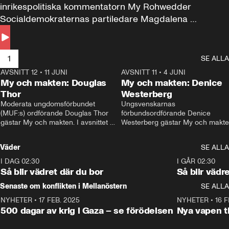
inrikespolitiska kommentatorn My Rohwedder 
Socialdemokraternas partiledare Magdalena 
Andersson till svars.
1
SE ALLA
AVSNITT 12
•
11 JUNI
26:27
AVSNITT 11
•
4 JUNI
2
My och makten: Douglas
My och makten: Denice
Thor
Westerberg
Moderata ungdomsförbundet 
Ungsvenskarnas 
(MUF:s) ordförande Douglas Thor 
förbundsordförande Denice 
gästar My och makten. I avsnittet 
Westerberg gästar My och makten.
diskuteras tonårsutvisningarna och 
avsnittet diskuteras migrationsfrå
hur Moderaterna ska locka väljare till 
och hur SD ska locka kvinnliga 
Väder
SE ALLA
valet i höst. 
väljare. 
I DAG 02:30
1:06
I GÅR 02:30
Så blir vädret där du bor
Så blir vädr
Senaste om konflikten i Mellanöstern
SE ALLA
NYHETER
•
17 FEB. 2025
0:45
NYHETER
•
16 F
500 dagar av krig i Gaza – se förödelsen
Nya vapen ti