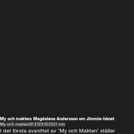
My och makten: Magdalena Andersson om Jimmie-hånet
My och makten
S1 E1
23.10.25
21 min
I det första avsnittet av ”My och Makten” ställer 