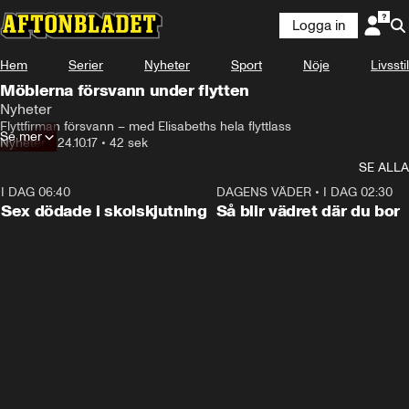
Logga in
Hem
Serier
Nyheter
Sport
Nöje
Livsstil
Möblerna försvann under flytten
Nyheter
Flyttfirman försvann – med Elisabeths hela flyttlass
Se mer
Nyheter
•
24.10.17
•
42 sek
SE ALLA
I DAG 06:40
0:47
DAGENS VÄDER
•
I DAG 02:30
Sex dödade i skolskjutning
Så blir vädret där du bor