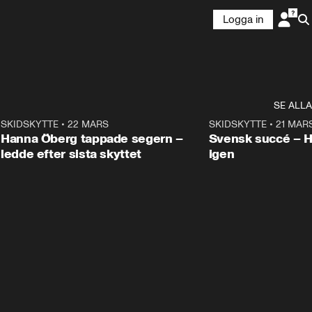
Logga in
SE ALLA
9
SKIDSKYTTE
•
22 MARS
0:55
SKIDSKYTTE
•
21 MAR
Hanna Öberg tappade segern –
Svensk succé – 
ledde efter sista skyttet
igen