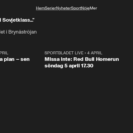
Hem
Serier
Nyheter
Sport
Nöje
Mer
Livsstil
Sovjetklass..."
et i Brynäströjan
PRIL
1:03
SPORTBLADET LIVE
•
4 APRIL
1:0
va plan – sen
Missa inte: Red Bull Homerun
söndag 5 april 17.30