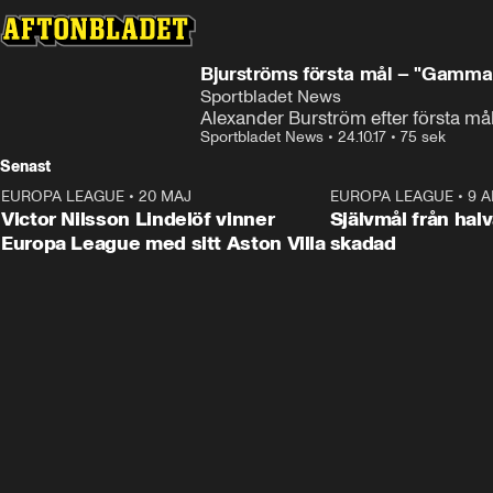
Bjurströms första mål – "Gammal 
Sportbladet News
Alexander Burström efter första mål
Sportbladet News
•
24.10.17
•
75 sek
Senast
EUROPA LEAGUE
•
20 MAJ
1:32
EUROPA LEAGUE
•
9 A
Victor Nilsson Lindelöf vinner
Självmål från hal
Europa League med sitt Aston Villa
skadad