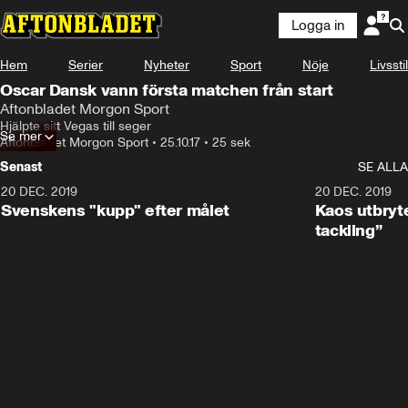
Logga in
Hem
Serier
Nyheter
Sport
Nöje
Livsstil
Oscar Dansk vann första matchen från start
Aftonbladet Morgon Sport
Hjälpte sitt Vegas till seger
Se mer
Aftonbladet Morgon Sport
•
25.10.17
•
25 sek
Senast
SE ALLA
20 DEC. 2019
0:44
20 DEC. 2019
Svenskens "kupp" efter målet
Kaos utbryte
tackling”