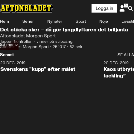
Logga in
Hem
Serier
Nyheter
Sport
Nöje
Livsstil
Det otäcka sker – då gör tyngdlyftaren det briljanta
Aftonbladet Morgon Sport
Tappar kontrollen - vinner på stilpoäng.
Se mer
Aftonbladet Morgon Sport
•
25.10.17
•
52 sek
Senast
SE ALLA
20 DEC. 2019
0:44
20 DEC. 2019
Svenskens "kupp" efter målet
Kaos utbryte
tackling”