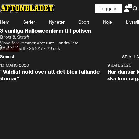
Logga in
Hem
Serier
Nyheter
Sport
Nöje
Livsstil
3 vanliga Halloweenlarm till polisen
Brott & Straff
Vissa förekommer året runt – andra inte
Se mer
Brott & Straff
•
25.10.17
•
29 sek
Senast
SE ALLA
13 MARS 2020
1:17
9 JAN. 2020
"Väldigt nöjd över att det blev fällande
Här dansar k
domar"
ska kunna g