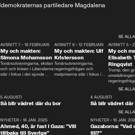
aldemokraternas partiledare Magdalena 
SE ALLA
7
AVSNITT 7
•
19 FEBRUARI
24:30
AVSNITT 6
•
12 FEBRUARI
27:30
AVSNITT 5
•
My och makten:
My och makten: Ulf
My och ma
Simona Mohamsson
Kristersson
Elisabeth
 
Tonårsutvisningarna, skolan 
Tonårsutvisningarna, 
Ringqvist
och och krisen i Liberalerna 
regeringsfrågan och 
Trump, den gr
står i fokus i det sjunde 
matpriserna står i fokus i 
omställningen
avsnittet av ”My och 
det sjätte avsnittet av ”My 
regeringsfråga
makten”. Se när 
och makten”. Se när 
centrum i det 
SE ALLA
Aftonbladets inrikespolitiska 
Aftonbladets inrikespolitiska 
avsnittet av ”
kommentator My 
kommentator My 
6
5 AUGUSTI
1:06
4 AUGUSTI
Makten”. Se nä
Rohwedder ställer 
Rohwedder ställer 
Så blir vädret där du bor
Så blir vädret där
Aftonbladets in
utbildnings- och 
statsminister Ulf Kristersson 
kommentator 
SE ALLA
integrationsminister Simona 
till svars.
Rohwedder stäl
Mohamsson till svars.
Centerpartiets
2
NYHETER
•
16 JAN. 2025
1:01
NYHETER
•
16 JAN. 20
Thand Ring till
Ahmed, 40, är fast i Gaza: ”Vill
Gazaborna: ”Vad s
tillbaka till Sverige”
till?”