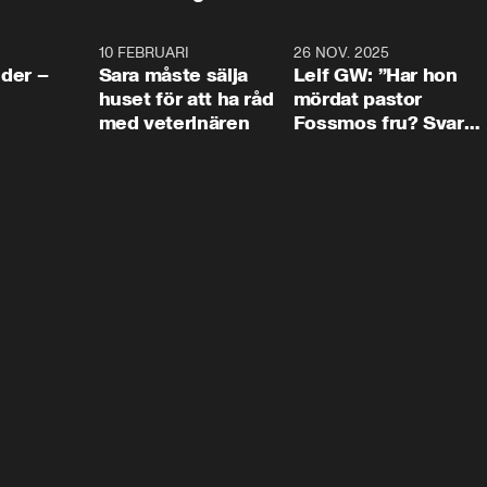
4:24
10 FEBRUARI
4:13
26 NOV. 2025
8:1
der –
Sara måste sälja
Leif GW: ”Har hon
huset för att ha råd
mördat pastor
med veterinären
Fossmos fru? Svar
nej.”