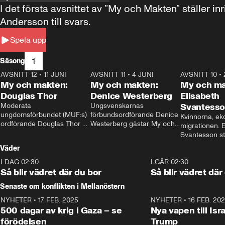
I det första avsnittet av ”My och Makten” ställe
Andersson till svars.
Spela upp
1
Säsong
AVSNITT 12
•
11 JUNI
26:27
AVSNITT 11
•
4 JUNI
23:40
AVSNITT 10
•
My och makten:
My och makten:
My och ma
Douglas Thor
Denice Westerberg
Elisabeth
Moderata 
Ungsvenskarnas 
Svantess
ungdomsförbundet (MUF:s) 
förbundsordförande Denice 
Kvinnorna, ek
ordförande Douglas Thor 
Westerberg gästar My och 
migrationen. E
gästar My och makten. I 
makten. I avsnittet 
Svantesson stäl
avsnittet diskuteras 
diskuteras migrationsfrågan 
när finansmini
Väder
tonårsutvisningarna och hur 
och hur SD ska locka 
Moderaterna ska locka 
kvinnliga väljare. 
I DAG 02:30
1:06
I GÅR 02:30
väljare till valet i höst. 
Så blir vädret där du bor
Så blir vädret där
Senaste om konflikten i Mellanöstern
NYHETER
•
17 FEB. 2025
0:45
NYHETER
•
16 FEB. 20
500 dagar av krig i Gaza – se
Nya vapen till Isr
förödelsen
Trump