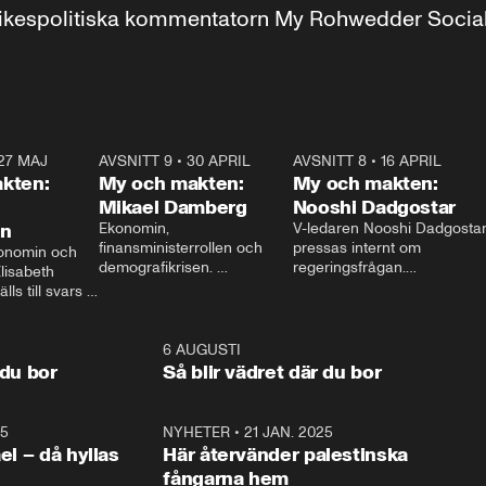
r inrikespolitiska kommentatorn My Rohwedder Soci
27 MAJ
3:51
AVSNITT 9
•
30 APRIL
24:00
AVSNITT 8
•
16 APRIL
25:1
kten:
My och makten:
My och makten:
Mikael Damberg
Nooshi Dadgostar
on
Ekonomin, 
V-ledaren Nooshi Dadgostar
finansministerrollen och 
pressas internt om 
onomin och 
demografikrisen. 
regeringsfrågan.

lisabeth 
Oppositionen ställs till svars 
I Aftonbladets 
ls till svars 
när Socialdemokraternas 
partiledarutfrågning ”My 
stern gästar 
Mikael Damberg gästar My 
och Makten” sätter hon ner 
My och Makten. 
och Makten. 
foten mot kritikerna:

1:06
6 AUGUSTI
1:0
– Vi ställer upp i val. Ska vi 
 du bor
Så blir vädret där du bor
vara med så sitter vi förstås 
25
1:22
NYHETER
•
21 JAN. 2025
0:5
ael – då hyllas
Här återvänder palestinska
fångarna hem