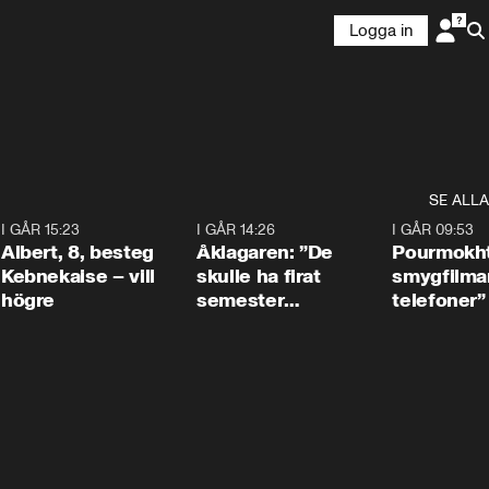
Logga in
SE ALLA
5
I GÅR 15:23
0:54
I GÅR 14:26
1:54
I GÅR 09:53
Albert, 8, besteg
Åklagaren: ”De
Pourmokht
Kebnekaise – vill
skulle ha firat
smygfilma
högre
semester
telefoner”
tillsammans”