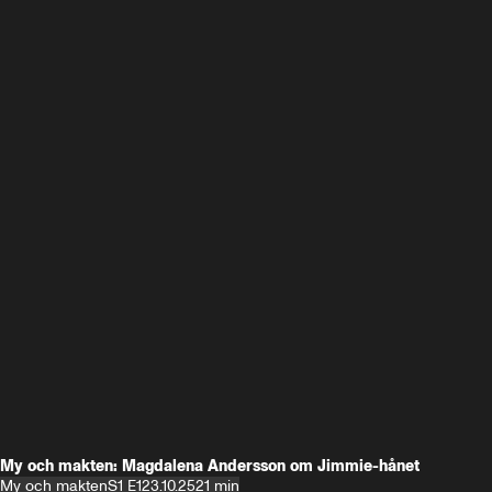
My och makten: Magdalena Andersson om Jimmie-hånet
My och makten
S1 E1
23.10.25
21 min