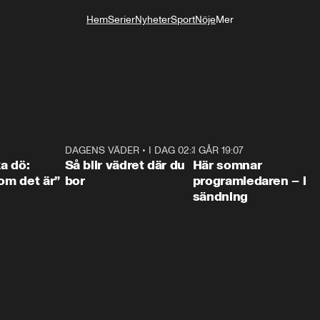
Hem
Serier
Nyheter
Sport
Nöje
Mer
Livsstil
4:36
DAGENS VÄDER
•
I DAG 02:30
1:06
I GÅR 19:07
0:4
ka dö:
Så blir vädret där du
Här somnar
som det är”
bor
programledaren – i
sändning