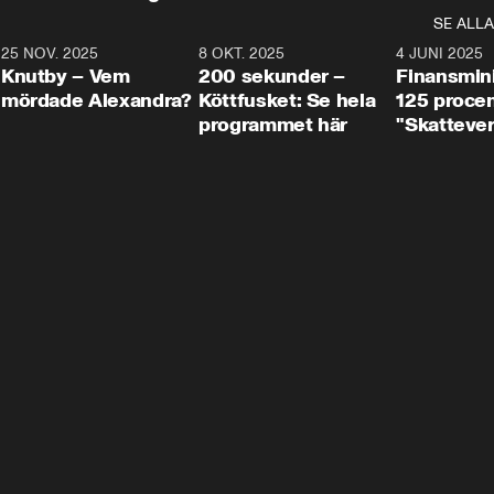
SE ALLA
3
25 NOV. 2025
31:05
8 OKT. 2025
4:29
4 JUNI 2025
Knutby – Vem
200 sekunder –
Finansmin
mördade Alexandra?
Köttfusket: Se hela
125 procent
programmet här
"Skattever
viktig uppg