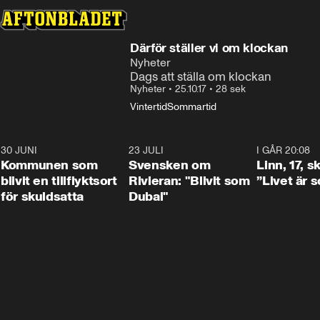
Därför ställer vi om klockan
Nyheter
Dags att ställa om klockan
Nyheter
•
25.10.17
•
28 sek
Vintertid
Sommartid
30 JUNI
1:24
23 JULI
1:42
I GÅR 20:08
Kommunen som
Svensken om
Linn, 17, s
blivit en tillflyktsort
Rivieran: "Blivit som
”Livet är 
för skuldsatta
Dubai"