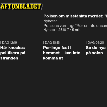
Polisen om misstänkta mordet: 
Nyheter
Polisens varning: ”Rör er inte ens
Nyheter
•
25.10.17
•
5 min
I DAG 12:19
0:45
I DAG 10:16
1:26
I DAG 08:20
Här knockas
Per-Inge fast i
Se de nya 
politikern på
hemmet – kan inte
på solen
stranden
komma ut