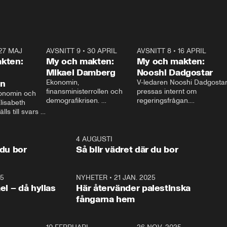
27 MAJ
3:51
AVSNITT 9
•
30 APRIL
24:00
AVSNITT 8
•
16 APRIL
25:1
kten:
My och makten:
My och makten:
Mikael Damberg
Nooshi Dadgostar
on
Ekonomin, 
V-ledaren Nooshi Dadgostar
finansministerrollen och 
pressas internt om 
onomin och 
demografikrisen. 
regeringsfrågan.

lisabeth 
Oppositionen ställs till svars 
I Aftonbladets 
ls till svars 
när Socialdemokraternas 
partiledarutfrågning ”My 
stern gästar 
Mikael Damberg gästar My 
och Makten” sätter hon ner 
My och Makten. 
och Makten. 
foten mot kritikerna:

1:06
4 AUGUSTI
1:0
– Vi ställer upp i val. Ska vi 
 du bor
Så blir vädret där du bor
vara med så sitter vi förstås 
25
1:22
NYHETER
•
21 JAN. 2025
0:5
ael – då hyllas
Här återvänder palestinska
fångarna hem