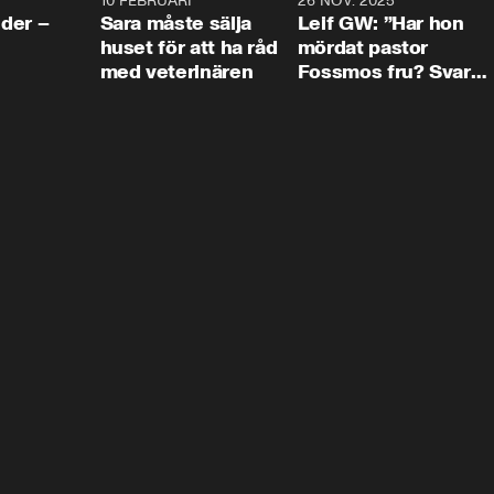
4:24
10 FEBRUARI
4:13
26 NOV. 2025
8:1
der –
Sara måste sälja
Leif GW: ”Har hon
huset för att ha råd
mördat pastor
med veterinären
Fossmos fru? Svar
nej.”