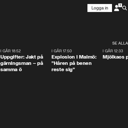
Logga in
SE ALLA
5
I GÅR 18:52
0:33
I GÅR 17:50
1:10
I GÅR 12:33
Uppgifter: Jakt på
Explosion i Malmö:
Mjölkaos p
gärningsman – på
”Håren på benen
samma ö
reste sig”