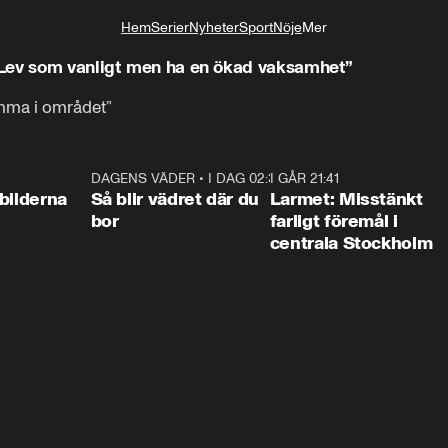
Hem
Serier
Nyheter
Sport
Nöje
Mer
Livsstil
”Lev som vanligt men ha en ökad vaksamhet”
amma i området”
0:31
DAGENS VÄDER
•
I DAG 02:30
1:06
I GÅR 21:41
0:3
bilderna
Så blir vädret där du
Larmet: Misstänkt
bor
farligt föremål i
centrala Stockholm