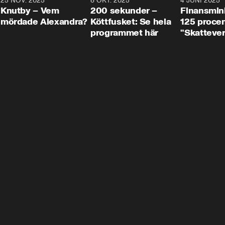
3
25 NOV. 2025
31:05
8 OKT. 2025
4:29
4 JUNI 2025
Knutby – Vem
200 sekunder –
Finansmin
mördade Alexandra?
Köttfusket: Se hela
125 procent
programmet här
"Skattever
viktig uppg