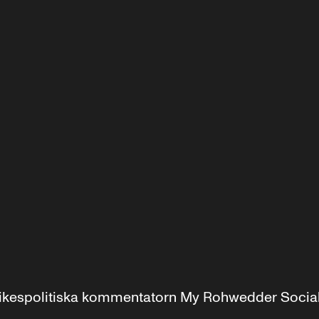
r inrikespolitiska kommentatorn My Rohwedder Soci