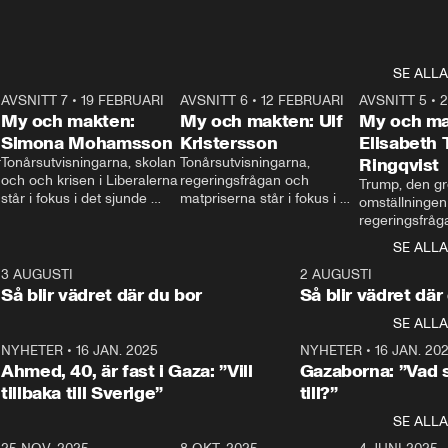
SE ALLA
7
AVSNITT 7
•
19 FEBRUARI
24:30
AVSNITT 6
•
12 FEBRUARI
27:30
AVSNITT 5
•
My och makten:
My och makten: Ulf
My och ma
Simona Mohamsson
Kristersson
Elisabeth
 
Tonårsutvisningarna, skolan 
Tonårsutvisningarna, 
Ringqvist
och och krisen i Liberalerna 
regeringsfrågan och 
Trump, den gr
står i fokus i det sjunde 
matpriserna står i fokus i 
omställningen
avsnittet av ”My och 
det sjätte avsnittet av ”My 
regeringsfråga
makten”. Se när 
och makten”. Se när 
centrum i det 
SE ALLA
Aftonbladets inrikespolitiska 
Aftonbladets inrikespolitiska 
avsnittet av ”
kommentator My 
kommentator My 
6
3 AUGUSTI
1:06
2 AUGUSTI
Makten”. Se nä
Rohwedder ställer 
Rohwedder ställer 
Så blir vädret där du bor
Så blir vädret där
Aftonbladets in
utbildnings- och 
statsminister Ulf Kristersson 
kommentator 
SE ALLA
integrationsminister Simona 
till svars.
Rohwedder stäl
Mohamsson till svars.
Centerpartiets
2
NYHETER
•
16 JAN. 2025
1:01
NYHETER
•
16 JAN. 20
Thand Ring till
Ahmed, 40, är fast i Gaza: ”Vill
Gazaborna: ”Vad s
tillbaka till Sverige”
till?”
SE ALLA