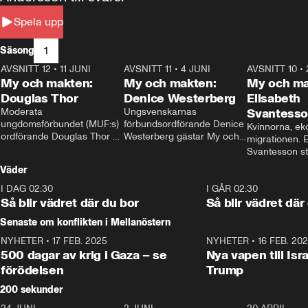
Spela upp
1
Säsong
AVSNITT 12
•
11 JUNI
26:27
AVSNITT 11
•
4 JUNI
23:40
AVSNITT 10
•
My och makten:
My och makten:
My och ma
Douglas Thor
Denice Westerberg
Elisabeth
Moderata 
Ungsvenskarnas 
Svantess
ungdomsförbundet (MUF:s) 
förbundsordförande Denice 
Kvinnorna, ek
ordförande Douglas Thor 
Westerberg gästar My och 
migrationen. E
gästar My och makten. I 
makten. I avsnittet 
Svantesson stäl
avsnittet diskuteras 
diskuteras migrationsfrågan 
när finansmini
Väder
tonårsutvisningarna och hur 
och hur SD ska locka 
Moderaterna ska locka 
kvinnliga väljare. 
I DAG 02:30
1:06
I GÅR 02:30
väljare till valet i höst. 
Så blir vädret där du bor
Så blir vädret där
Senaste om konflikten i Mellanöstern
NYHETER
•
17 FEB. 2025
0:45
NYHETER
•
16 FEB. 20
500 dagar av krig i Gaza – se
Nya vapen till Isr
förödelsen
Trump
200 sekunder