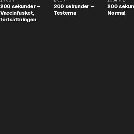
24 JUNI
5:00
2 JUNI
4:23
20 APRIL
200 sekunder –
200 sekunder –
200 sekun
Vaccinfusket,
Testerna
Normal
fortsättningen