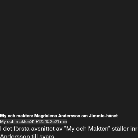
My och makten: Magdalena Andersson om Jimmie-hånet
My och makten
S1 E1
23.10.25
21 min
I det första avsnittet av ”My och Makten” ställe
Andersson till svars.