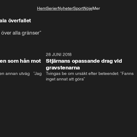
Hem
Serier
Nyheter
Sport
Nöje
Mer
Livsstil
ala överfallet
 över alla gränser”
17:59
28 JUNI 2018
17:5
len som hån mot
Stjärnans opassande drag vid
gravstenarna
en annan utväg   ”Jag 
Tvingas be om ursäkt efter beteendet: ”Fanns 
inget annat att göra”