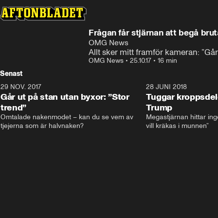
Frågan får stjärnan att begå brut
OMG News
Allt sker mitt framför kameran: ”Går
OMG News
•
25.10.17
•
16 min
Senast
29 NOV. 2017
14:21
28 JUNI 2018
Går ut på stan utan byxor: ”Stor
Tuggar kroppsde
trend”
Trump
Omtalade nakenmodet – kan du se vem av 
Megastjärnan hittar ing
tjejerna som är halvnaken?
vill kräkas i munnen”