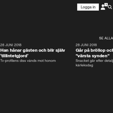
Logga in
SE ALLA
9
28 JUNI 2018
17:59
28 JUNI 2018
Han hånar gästen och blir själv
Går på bröllop oc
’tillintetgjord’
”värsta synden”
Tv-profilens diss vänds mot honom
Snacket går efter detalj
kärleksdag