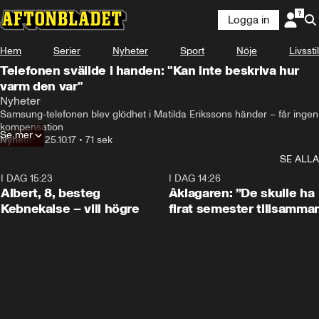
Logga in
Hem
Serier
Nyheter
Sport
Nöje
Livsstil
Telefonen svällde i handen: "Kan inte beskriva hur
varm den var"
Nyheter
Samsung-telefonen blev glödhet i Matilda Erikssons händer – får ingen 
kompensation
Se mer
Nyheter
•
25.10.17
•
71 sek
SE ALLA
I DAG 15:23
0:54
I DAG 14:26
Albert, 8, besteg
Åklagaren: ”De skulle ha
Kebnekaise – vill högre
firat semester tillsamma