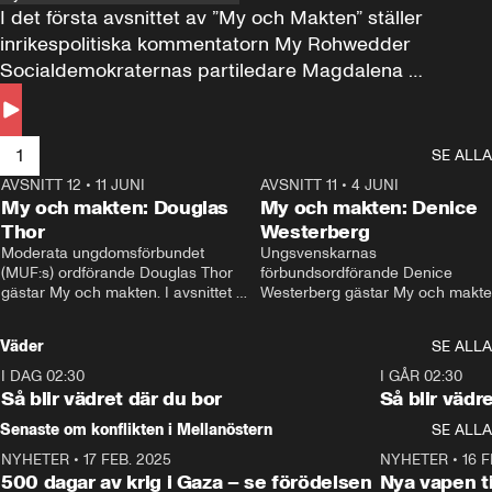
I det första avsnittet av ”My och Makten” ställer 
inrikespolitiska kommentatorn My Rohwedder 
Socialdemokraternas partiledare Magdalena 
Andersson till svars.
1
SE ALLA
AVSNITT 12
•
11 JUNI
26:27
AVSNITT 11
•
4 JUNI
2
My och makten: Douglas
My och makten: Denice
Thor
Westerberg
Moderata ungdomsförbundet 
Ungsvenskarnas 
(MUF:s) ordförande Douglas Thor 
förbundsordförande Denice 
gästar My och makten. I avsnittet 
Westerberg gästar My och makten.
diskuteras tonårsutvisningarna och 
avsnittet diskuteras migrationsfrå
hur Moderaterna ska locka väljare till 
och hur SD ska locka kvinnliga 
Väder
SE ALLA
valet i höst. 
väljare. 
I DAG 02:30
1:06
I GÅR 02:30
Så blir vädret där du bor
Så blir vädr
Senaste om konflikten i Mellanöstern
SE ALLA
NYHETER
•
17 FEB. 2025
0:45
NYHETER
•
16 F
500 dagar av krig i Gaza – se förödelsen
Nya vapen ti