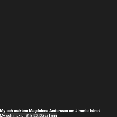
My och makten: Magdalena Andersson om Jimmie-hånet
My och makten
S1 E1
23.10.25
21 min