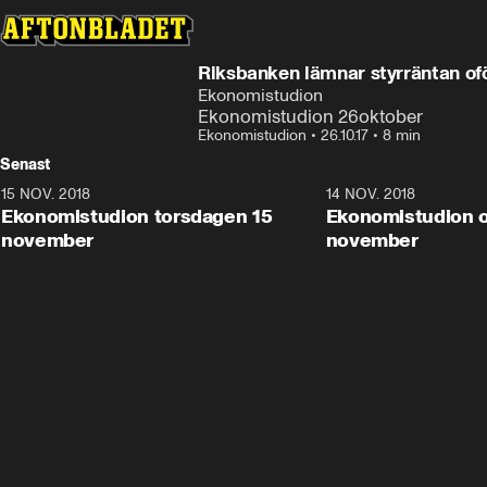
Riksbanken lämnar styrräntan of
Ekonomistudion
Ekonomistudion 26oktober
Ekonomistudion
•
26.10.17
•
8 min
Senast
15 NOV. 2018
10:48
14 NOV. 2018
Ekonomistudion torsdagen 15
Ekonomistudion 
november
november