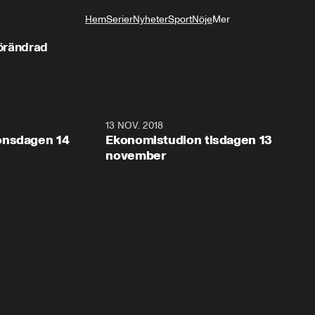
Hem
Serier
Nyheter
Sport
Nöje
Mer
Livsstil
örändrad
10:19
13 NOV. 2018
9:0
onsdagen 14
Ekonomistudion tisdagen 13
november