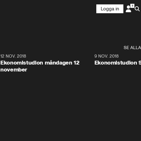
Logga in
SE ALLA
0
12 NOV. 2018
9:20
9 NOV. 2018
Ekonomistudion måndagen 12
Ekonomistudion 
november