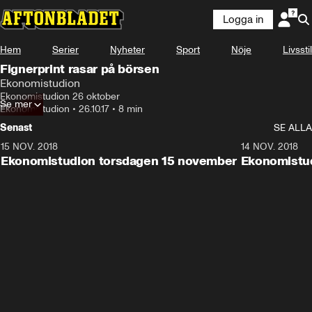
Logga in
Hem
Serier
Nyheter
Sport
Nöje
Livsstil
Fignerprint rasar på börsen
Ekonomistudion
Ekonomistudion 26 oktober
Se mer
Ekonomistudion
•
26.10.17
•
8 min
Senast
SE ALLA
15 NOV. 2018
10:48
14 NOV. 2018
Ekonomistudion torsdagen 15 november
Ekonomistu