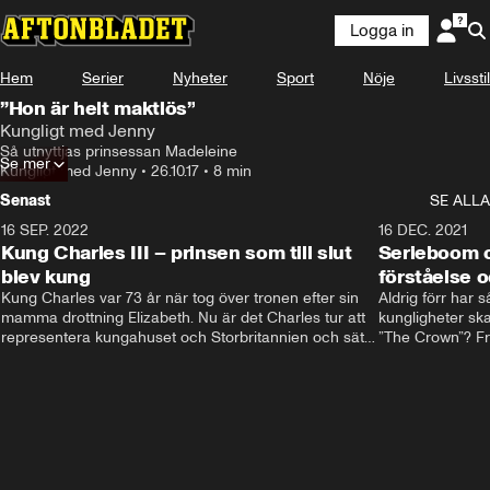
Logga in
Hem
Serier
Nyheter
Sport
Nöje
Livsstil
”Hon är helt maktlös”
Kungligt med Jenny
Så utnyttjas prinsessan Madeleine
Se mer
Kungligt med Jenny
•
26.10.17
•
8 min
Senast
SE ALLA
16 SEP. 2022
3:40
16 DEC. 2021
Kung Charles III – prinsen som till slut
Serieboom o
blev kung
förståelse o
Kung Charles var 73 år när tog över tronen efter sin 
Aldrig förr har 
mamma drottning Elizabeth. Nu är det Charles tur att 
kungligheter ska
representera kungahuset och Storbritannien och sätta 
”The Crown”? Frå
sin egen prägel på den kungliga rollen.
Storbritannien. 
förståelse och h
kungahuset komm
kungaserier är 