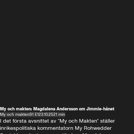
My och makten: Magdalena Andersson om Jimmie-hånet
My och makten
S1 E1
23.10.25
21 min
I det första avsnittet av ”My och Makten” ställer 
inrikespolitiska kommentatorn My Rohwedder 