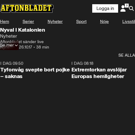
Logga in
Hem
Serier
Nyheter
Sport
Nöje
Livsstil
Nyval i Katalonien
Nyheter
Aftonbladet sänder live
Se mer
Nyheter
•
26.10.17
•
38 min
SE ALLA
I DAG 09:50
0:53
I DAG 08:18
Tyfonvåg svepte bort pojke
Extremtorkan avslöjar
– saknas
Europas hemligheter