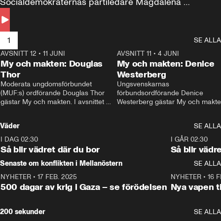
Socialdemokraternas partiledare Magdalena 
Andersson till svars.
1
SE ALLA
AVSNITT 12
•
11 JUNI
26:27
AVSNITT 11
•
4 JUNI
2
My och makten: Douglas
My och makten: Denice
Thor
Westerberg
Moderata ungdomsförbundet 
Ungsvenskarnas 
(MUF:s) ordförande Douglas Thor 
förbundsordförande Denice 
gästar My och makten. I avsnittet 
Westerberg gästar My och makten.
diskuteras tonårsutvisningarna och 
avsnittet diskuteras migrationsfrå
hur Moderaterna ska locka väljare till 
och hur SD ska locka kvinnliga 
Väder
SE ALLA
valet i höst. 
väljare. 
I DAG 02:30
1:06
I GÅR 02:30
Så blir vädret där du bor
Så blir vädr
Senaste om konflikten i Mellanöstern
SE ALLA
NYHETER
•
17 FEB. 2025
0:45
NYHETER
•
16 F
500 dagar av krig i Gaza – se förödelsen
Nya vapen ti
200 sekunder
SE ALLA