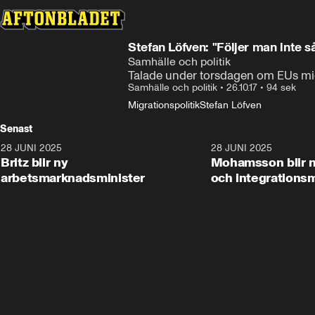
Stefan Löfven: "Följer man inte s
Samhälle och politik
Talade under torsdagen om EUs mig
Samhälle och politik
•
26.10.17
•
94 sek
Migrationspolitik
Stefan Löfven
Senast
28 JUNI 2025
1:48
28 JUNI 2025
Britz blir ny
Mohamsson blir n
arbetsmarknadsminister
och integrationsm