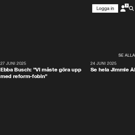
Logga in
SE ALLA
1
27 JUNI 2025
1:24
24 JUNI 2025
Ebba Busch: ”Vi måste göra upp
Se hela Jimmie Å
med reform-fobin”