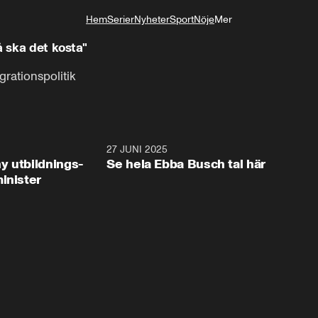
Hem
Serier
Nyheter
Sport
Nöje
Mer
Livsstil
å ska det kosta"
rationspolitik
2:28
27 JUNI 2025
32:2
y utbildnings-
Se hela Ebba Busch tal här
inister