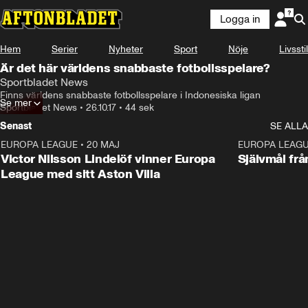
Logga in
Hem
Serier
Nyheter
Sport
Nöje
Livsstil
Är det här världens snabbaste fotbollsspelare?
Sportbladet News
Finns världens snabbaste fotbollsspelare i Indonesiska ligan
Se mer
Sportbladet News
•
26.10.17
•
44 sek
Senast
SE ALLA
EUROPA LEAGUE
•
20 MAJ
1:32
EUROPA LEAG
Victor Nilsson Lindelöf vinner Europa
Självmål frå
League med sitt Aston Villa