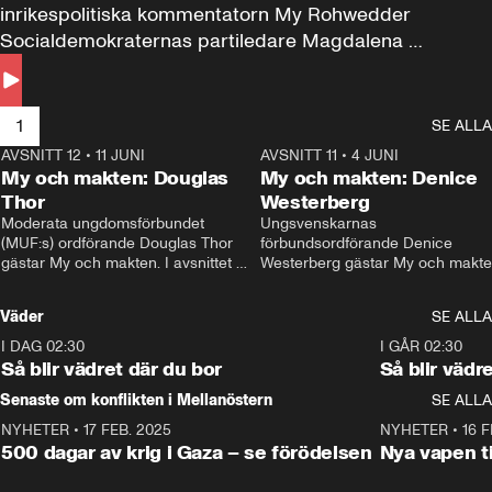
inrikespolitiska kommentatorn My Rohwedder 
Socialdemokraternas partiledare Magdalena 
Andersson till svars.
1
SE ALLA
AVSNITT 12
•
11 JUNI
26:27
AVSNITT 11
•
4 JUNI
2
My och makten: Douglas
My och makten: Denice
Thor
Westerberg
Moderata ungdomsförbundet 
Ungsvenskarnas 
(MUF:s) ordförande Douglas Thor 
förbundsordförande Denice 
gästar My och makten. I avsnittet 
Westerberg gästar My och makten.
diskuteras tonårsutvisningarna och 
avsnittet diskuteras migrationsfrå
hur Moderaterna ska locka väljare till 
och hur SD ska locka kvinnliga 
Väder
SE ALLA
valet i höst. 
väljare. 
I DAG 02:30
1:06
I GÅR 02:30
Så blir vädret där du bor
Så blir vädr
Senaste om konflikten i Mellanöstern
SE ALLA
NYHETER
•
17 FEB. 2025
0:45
NYHETER
•
16 F
500 dagar av krig i Gaza – se förödelsen
Nya vapen ti