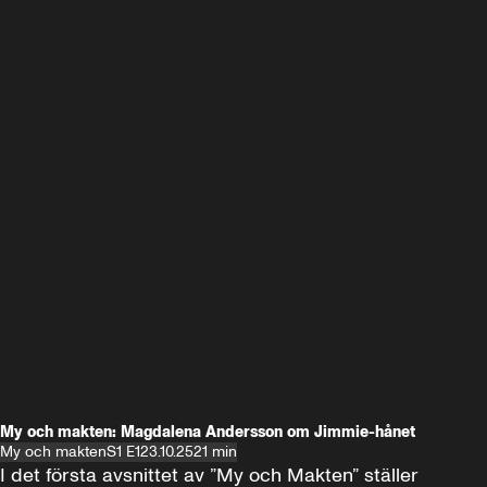
My och makten: Magdalena Andersson om Jimmie-hånet
My och makten
S1 E1
23.10.25
21 min
I det första avsnittet av ”My och Makten” ställer 