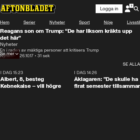
Logga in
Hem
Serier
Nyheter
Sport
Nöje
Livsstil
Reagans son om Trump: “De har liksom kräkts upp
det här”
Nyheter
En i raden av mäktiga personer att kritisera Trump
Se mer
Nyheter
•
26.10.17
•
31 sek
SE ALLA
I DAG 15:23
0:54
I DAG 14:26
Albert, 8, besteg
Åklagaren: ”De skulle ha
Kebnekaise – vill högre
firat semester tillsamma