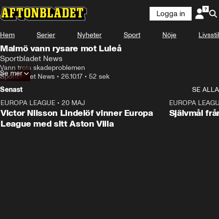
Logga in
Hem
Serier
Nyheter
Sport
Nöje
Livsstil
Malmö vann rysare mot Luleå
Sportbladet News
Vann trots skadeproblemen
Se mer
Sportbladet News
•
26.10.17
•
52 sek
Senast
SE ALLA
EUROPA LEAGUE
•
20 MAJ
1:32
EUROPA LEAG
Victor Nilsson Lindelöf vinner Europa
Självmål frå
League med sitt Aston Villa