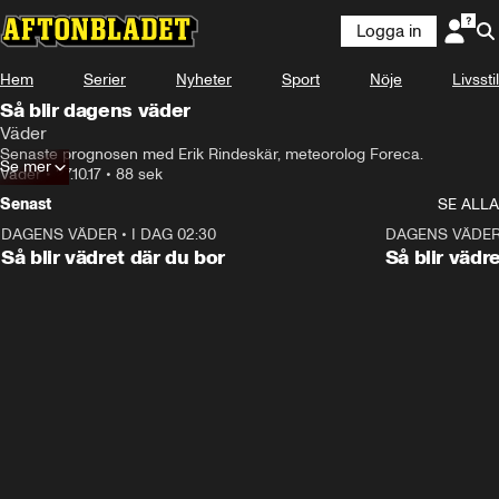
Logga in
Hem
Serier
Nyheter
Sport
Nöje
Livsstil
Så blir dagens väder
Väder
Senaste prognosen med Erik Rindeskär, meteorolog Foreca.
Se mer
Väder
•
27.10.17
•
88 sek
Senast
SE ALLA
DAGENS VÄDER
•
I DAG 02:30
1:06
DAGENS VÄDE
Så blir vädret där du bor
Så blir vädr