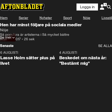
Logga in
Hem
Serier
Nyheter
Sport
Nöje
Livsstil
Hen har minst följare på sociala medier
Nöje
Så populära är artisterna i Så mycket bättre
Se mer
Nöje
•
27.10.17
•
26 sek
Senaste
SE ALLA
6 AUGUSTI
1:04
4 AUGUSTI
Lasse Holm sätter plus på
Beskedet om nästa år:
livet
”Bestämt mig”