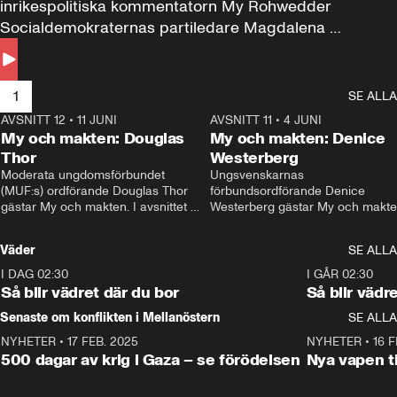
inrikespolitiska kommentatorn My Rohwedder 
Socialdemokraternas partiledare Magdalena 
Andersson till svars.
1
SE ALLA
AVSNITT 12
•
11 JUNI
26:27
AVSNITT 11
•
4 JUNI
2
My och makten: Douglas
My och makten: Denice
Thor
Westerberg
Moderata ungdomsförbundet 
Ungsvenskarnas 
(MUF:s) ordförande Douglas Thor 
förbundsordförande Denice 
gästar My och makten. I avsnittet 
Westerberg gästar My och makten.
diskuteras tonårsutvisningarna och 
avsnittet diskuteras migrationsfrå
hur Moderaterna ska locka väljare till 
och hur SD ska locka kvinnliga 
Väder
SE ALLA
valet i höst. 
väljare. 
I DAG 02:30
1:06
I GÅR 02:30
Så blir vädret där du bor
Så blir vädr
Senaste om konflikten i Mellanöstern
SE ALLA
NYHETER
•
17 FEB. 2025
0:45
NYHETER
•
16 F
500 dagar av krig i Gaza – se förödelsen
Nya vapen ti