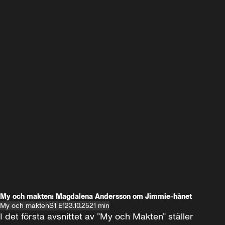
My och makten: Magdalena Andersson om Jimmie-hånet
My och makten
S1 E1
23.10.25
21 min
I det första avsnittet av ”My och Makten” ställer 