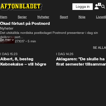
Logga in
Hem
Serier
Nyheter
Sport
Nöje
Livsstil
Ökad förlust på Postnord
Nyheter
Det utskällda nordiska postbolaget Postnord presenterar i dag sin 
delårsrapport.

Se mer
I den framkommer att bolagets förlust fortsätter öka
Nyheter
•
27.10.17
•
5 min
SE ALLA
I DAG 15:23
0:54
I DAG 14:26
Albert, 8, besteg
Åklagaren: ”De skulle ha
Kebnekaise – vill högre
firat semester tillsamma