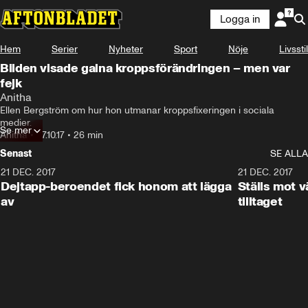
Logga in
Hem
Serier
Nyheter
Sport
Nöje
Livsstil
Bilden visade galna kroppsförändringen – men var
fejk
Anitha
Ellen Bergström om hur hon utmanar kroppsfixeringen i sociala 
medier.
Se mer
Anitha
•
27.10.17
•
26 min
Senast
SE ALLA
21 DEC. 2017
25:51
21 DEC. 2017
Dejtapp-beroendet fick honom att lägga
Ställs mot 
av
tilltaget