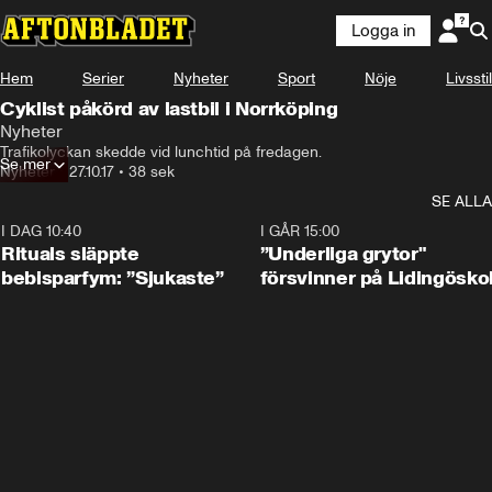
Logga in
Hem
Serier
Nyheter
Sport
Nöje
Livsstil
Cyklist påkörd av lastbil i Norrköping
Nyheter
Trafikolyckan skedde vid lunchtid på fredagen.
Se mer
Nyheter
•
27.10.17
•
38 sek
SE ALLA
I DAG 10:40
1:01
I GÅR 15:00
Rituals släppte
”Underliga grytor"
bebisparfym: ”Sjukaste”
försvinner på Lidingösko