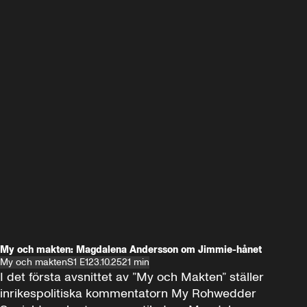
My och makten: Magdalena Andersson om Jimmie-hånet
My och makten
S1 E1
23.10.25
21 min
I det första avsnittet av ”My och Makten” ställer 
inrikespolitiska kommentatorn My Rohwedder 