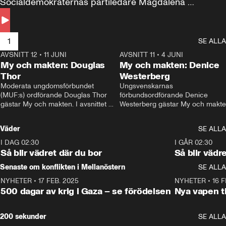
Socialdemokraternas partiledare Magdalena 
Andersson till svars.
1
SE ALLA
AVSNITT 12
•
11 JUNI
26:27
AVSNITT 11
•
4 JUNI
2
My och makten: Douglas
My och makten: Denice
Thor
Westerberg
Moderata ungdomsförbundet 
Ungsvenskarnas 
(MUF:s) ordförande Douglas Thor 
förbundsordförande Denice 
gästar My och makten. I avsnittet 
Westerberg gästar My och makten.
diskuteras tonårsutvisningarna och 
avsnittet diskuteras migrationsfrå
hur Moderaterna ska locka väljare till 
och hur SD ska locka kvinnliga 
Väder
SE ALLA
valet i höst. 
väljare. 
I DAG 02:30
1:06
I GÅR 02:30
Så blir vädret där du bor
Så blir vädr
Senaste om konflikten i Mellanöstern
SE ALLA
NYHETER
•
17 FEB. 2025
0:45
NYHETER
•
16 F
500 dagar av krig i Gaza – se förödelsen
Nya vapen ti
200 sekunder
SE ALLA