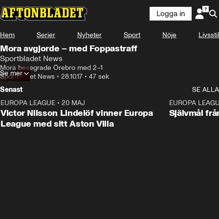
Logga in
Hem
Serier
Nyheter
Sport
Nöje
Livsstil
Mora avgjorde – med Foppastraff
Sportbladet News
Mora besegrade Örebro med 2–1
Se mer
Sportbladet News
•
28.10.17
•
47 sek
Senast
SE ALLA
EUROPA LEAGUE
•
20 MAJ
1:32
EUROPA LEAG
Victor Nilsson Lindelöf vinner Europa
Självmål frå
League med sitt Aston Villa