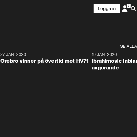
Logga in
SE ALLA
27 JAN. 2020
19 JAN. 2020
Örebro vinner på övertid mot HV71
Ibrahimovic inbla
avgörande