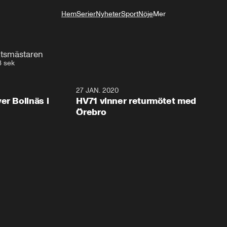
Hem
Serier
Nyheter
Sport
Nöje
Mer
Livsstil
ktsmästaren
8 sek
2:28
27 JAN. 2020
er Bollnäs i
HV71 vinner returmötet med
Örebro