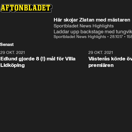
Här skojar Zlatan med mästaren
Sportbladet News Highlights
Laddar upp backstage med tungvi
Sportbladet News Highlights
•
28.10.17
•
15
Senast
29 OKT. 2021
4:11
29 OKT. 2021
Edlund gjorde 8 (!) mål för Villa
Västerås körde öv
Lidköping
premiären