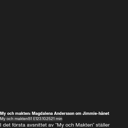
My och makten: Magdalena Andersson om Jimmie-hånet
My och makten
S1 E1
23.10.25
21 min
I det första avsnittet av ”My och Makten” ställer 