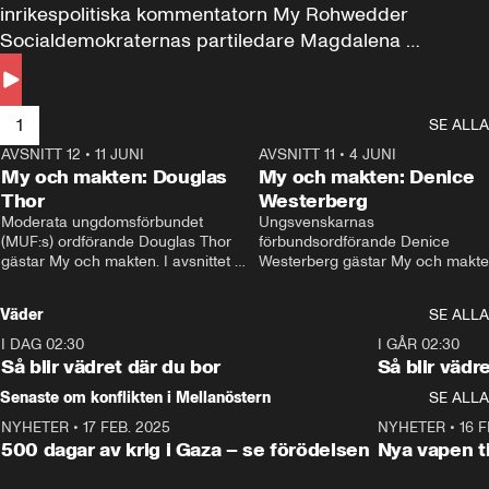
inrikespolitiska kommentatorn My Rohwedder 
Socialdemokraternas partiledare Magdalena 
Andersson till svars.
1
SE ALLA
AVSNITT 12
•
11 JUNI
26:27
AVSNITT 11
•
4 JUNI
2
My och makten: Douglas
My och makten: Denice
Thor
Westerberg
Moderata ungdomsförbundet 
Ungsvenskarnas 
(MUF:s) ordförande Douglas Thor 
förbundsordförande Denice 
gästar My och makten. I avsnittet 
Westerberg gästar My och makten.
diskuteras tonårsutvisningarna och 
avsnittet diskuteras migrationsfrå
hur Moderaterna ska locka väljare till 
och hur SD ska locka kvinnliga 
Väder
SE ALLA
valet i höst. 
väljare. 
I DAG 02:30
1:06
I GÅR 02:30
Så blir vädret där du bor
Så blir vädr
Senaste om konflikten i Mellanöstern
SE ALLA
NYHETER
•
17 FEB. 2025
0:45
NYHETER
•
16 F
500 dagar av krig i Gaza – se förödelsen
Nya vapen ti