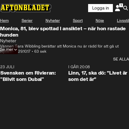
Logga in
Hem
Serier
Nyheter
Sport
Nöje
Livsstil
Monica, 81, blev spottad i ansiktet – när hon rastade
hunden
Nyheter
Vännen Sara Wibbling berättar att Monica nu är rädd för att gå ut
Se mer
Nyheter
•
29.10.17
•
63 sek
SE ALLA
23 JULI
1:42
I GÅR 20:08
Svensken om Rivieran:
Linn, 17, ska dö: ”Livet är
"Blivit som Dubai"
som det är”