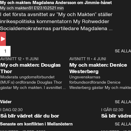
My och makten: Magdalena Andersson om Jimmie-hånet
My och makten
S1 E1
23.10.25
21 min
I det första avsnittet av ”My och Makten” ställer 
inrikespolitiska kommentatorn My Rohwedder 
Socialdemokraternas partiledare Magdalena 
Andersson till svars.
1
SE ALLA
AVSNITT 12
•
11 JUNI
26:27
AVSNITT 11
•
4 JUNI
2
My och makten: Douglas
My och makten: Denice
Thor
Westerberg
Moderata ungdomsförbundet 
Ungsvenskarnas 
(MUF:s) ordförande Douglas Thor 
förbundsordförande Denice 
gästar My och makten. I avsnittet 
Westerberg gästar My och makten.
diskuteras tonårsutvisningarna och 
avsnittet diskuteras migrationsfrå
hur Moderaterna ska locka väljare till 
och hur SD ska locka kvinnliga 
Väder
SE ALLA
valet i höst. 
väljare. 
I DAG 02:30
1:06
I GÅR 02:30
Så blir vädret där du bor
Så blir vädr
Senaste om konflikten i Mellanöstern
SE ALLA