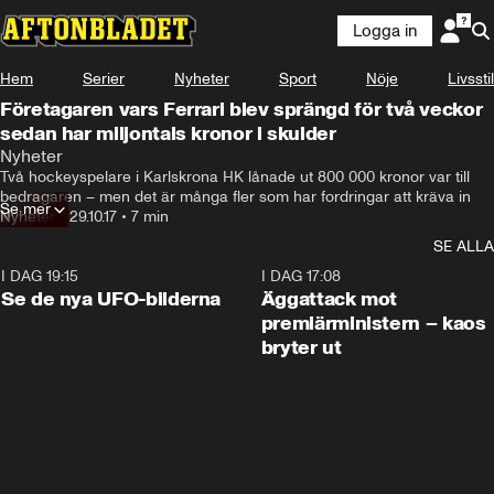
Logga in
Hem
Serier
Nyheter
Sport
Nöje
Livsstil
Företagaren vars Ferrari blev sprängd för två veckor
sedan har miljontals kronor i skulder
Nyheter
Två hockeyspelare i Karlskrona HK lånade ut 800 000 kronor var till 
bedragaren – men det är många fler som har fordringar att kräva in
Se mer
Nyheter
•
29.10.17
•
7 min
SE ALLA
I DAG 19:15
0:36
I DAG 17:08
Se de nya UFO-bilderna
Äggattack mot
premiärministern – kaos
bryter ut