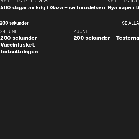
NYHETER
•
17 FEB. 2025
0:45
NYHETER
•
16 F
500 dagar av krig i Gaza – se förödelsen
Nya vapen ti
200 sekunder
SE ALLA
24 JUNI
5:00
2 JUNI
200 sekunder –
200 sekunder – Testern
Vaccinfusket,
fortsättningen