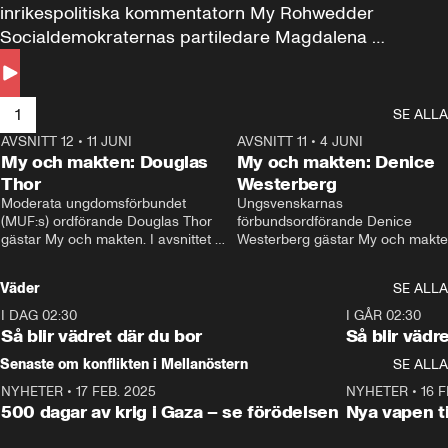
inrikespolitiska kommentatorn My Rohwedder 
Socialdemokraternas partiledare Magdalena 
Andersson till svars.
1
SE ALLA
AVSNITT 12
•
11 JUNI
26:27
AVSNITT 11
•
4 JUNI
2
My och makten: Douglas
My och makten: Denice
Thor
Westerberg
Moderata ungdomsförbundet 
Ungsvenskarnas 
(MUF:s) ordförande Douglas Thor 
förbundsordförande Denice 
gästar My och makten. I avsnittet 
Westerberg gästar My och makten.
diskuteras tonårsutvisningarna och 
avsnittet diskuteras migrationsfrå
hur Moderaterna ska locka väljare till 
och hur SD ska locka kvinnliga 
Väder
SE ALLA
valet i höst. 
väljare. 
I DAG 02:30
1:06
I GÅR 02:30
Så blir vädret där du bor
Så blir vädr
Senaste om konflikten i Mellanöstern
SE ALLA
NYHETER
•
17 FEB. 2025
0:45
NYHETER
•
16 F
500 dagar av krig i Gaza – se förödelsen
Nya vapen ti