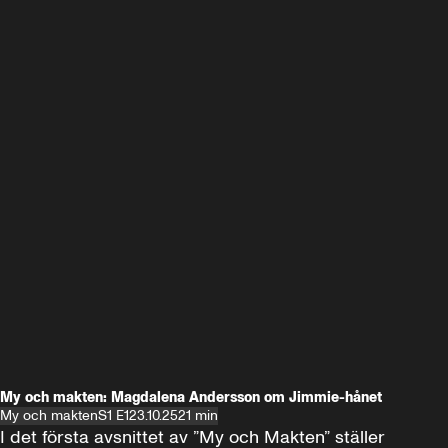
My och makten: Magdalena Andersson om Jimmie-hånet
My och makten
S1 E1
23.10.25
21 min
I det första avsnittet av ”My och Makten” ställer 