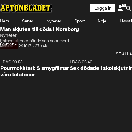
Logga in
Hem
Serier
Nyheter
Sport
Nöje
Livsstil
Man skjuten till döds i Norsborg
Nyheter
Polisen utreder händelsen som mord.
Se mer
Nyheter
•
29.10.17
•
37 sek
SE ALLA
I DAG 09:53
1:36
I DAG 06:40
Pourmokhtari: S smygfilmar
Sex dödade i skolskjutni
våra telefoner