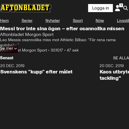
Logga in
Hem
Serier
Nyheter
Sport
Nöje
Livsstil
Messi tror inte sina ögon – efter osannolika missen
Aftonbladet Morgon Sport
Leo Messis osannolika miss mot Athletic Bilbao: "Får rena rama 
autobahn"
Se mer
Aftonbladet Morgon Sport
•
30.10.17
•
47 sek
Senast
SE ALLA
20 DEC. 2019
0:44
20 DEC. 2019
Svenskens "kupp" efter målet
Kaos utbryte
tackling”