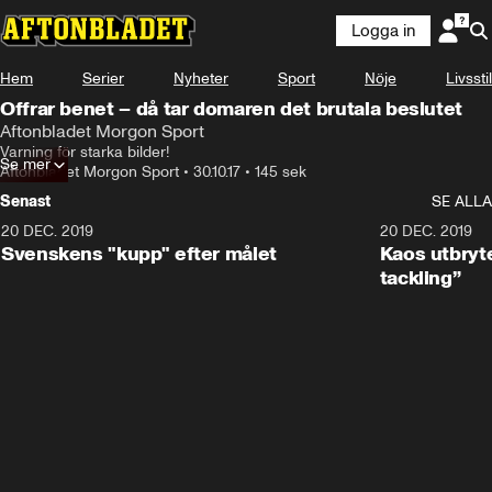
Logga in
Hem
Serier
Nyheter
Sport
Nöje
Livsstil
Offrar benet – då tar domaren det brutala beslutet
Aftonbladet Morgon Sport
Varning för starka bilder!
Se mer
Aftonbladet Morgon Sport
•
30.10.17
•
145 sek
Senast
SE ALLA
20 DEC. 2019
0:44
20 DEC. 2019
Svenskens "kupp" efter målet
Kaos utbryte
tackling”