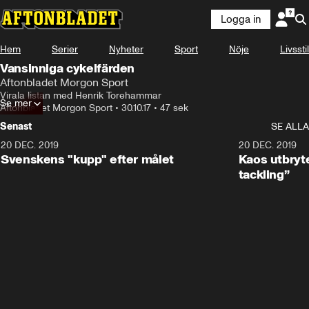
Logga in
Hem
Serier
Nyheter
Sport
Nöje
Livsstil
Vansinniga cykelfärden
Aftonbladet Morgon Sport
Virala listan med Henrik Torehammar
Se mer
Aftonbladet Morgon Sport
•
30.10.17
•
47 sek
Senast
SE ALLA
20 DEC. 2019
0:44
20 DEC. 2019
Svenskens "kupp" efter målet
Kaos utbryte
tackling”