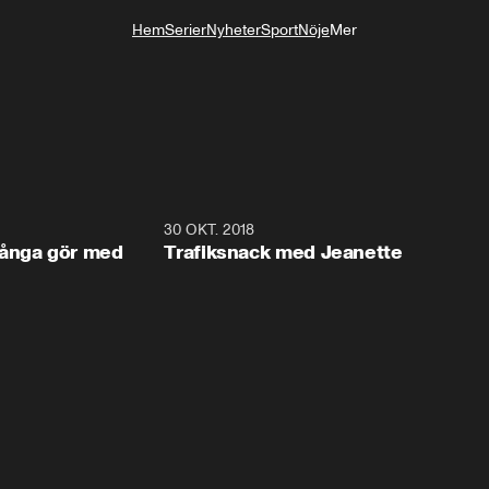
Hem
Serier
Nyheter
Sport
Nöje
Mer
Livsstil
3:42
30 OKT. 2018
3:4
många gör med
Trafiksnack med Jeanette