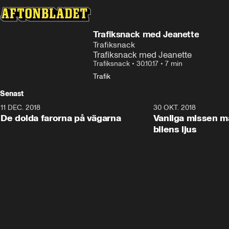
Trafiksnack med Jeanette
Trafiksnack
Trafiksnack med Jeanette
Trafiksnack
•
30.10.17
•
7 min
Trafik
Senast
11 DEC. 2018
7:24
30 OKT. 2018
De dolda farorna på vägarna
Vanliga missen 
bilens ljus