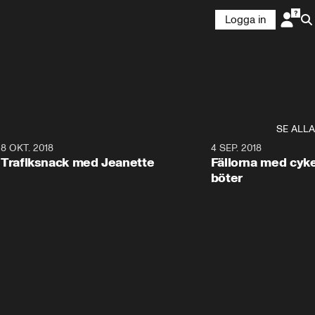
Logga in
SE ALLA
2
8 OKT. 2018
5:59
4 SEP. 2018
Trafiksnack med Jeanette
Fällorna med cyk
böter