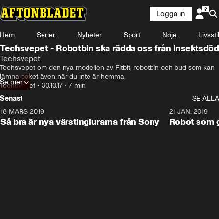
Logga in
Hem
Serier
Nyheter
Sport
Nöje
Livsstil
Techsvepet - Robotbin ska rädda oss från insektsdöd
Techsvepet
Techsvepet om den nya modellen av Fitbit, robotbin och bud som kan 
lämna paket även när du inte är hemma.
Se mer
Techsvepet
•
30.10.17
•
7 min
Senast
SE ALLA
18 MARS 2019
2:15
21 JAN. 2019
Så bra är nya värstinglurarna från Sony
Robot som gj