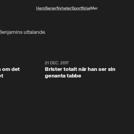
Hem
Serier
Nyheter
Sport
Nöje
Mer
Livsstil
Benjamins uttalande.
25:51
21 DEC. 2017
25:5
n om det
Brister totalt när han ser sin
et
genanta tabbe