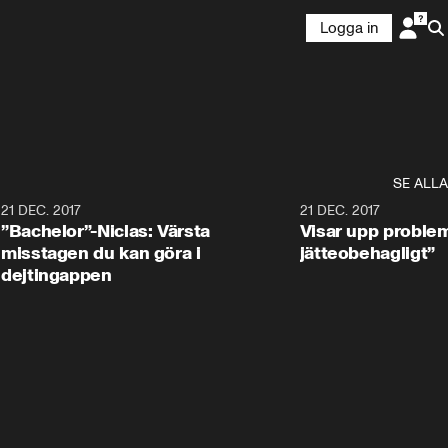
Logga in
SE ALLA
1
21 DEC. 2017
25:51
21 DEC. 2017
”Bachelor”-Niclas: Värsta
Visar upp problem
misstagen du kan göra i
jätteobehagligt”
dejtingappen