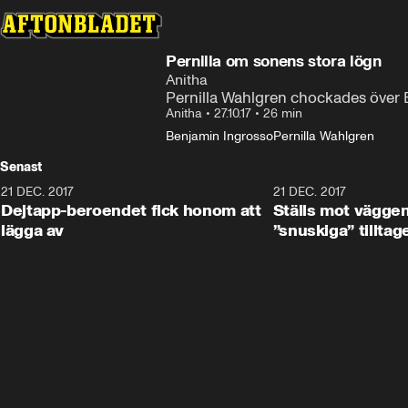
Pernilla om sonens stora lögn
Anitha
Pernilla Wahlgren chockades över 
Anitha
•
27.10.17
•
26 min
Benjamin Ingrosso
Pernilla Wahlgren
Senast
21 DEC. 2017
25:51
21 DEC. 2017
Dejtapp-beroendet fick honom att
Ställs mot vägge
lägga av
”snuskiga” tilltag