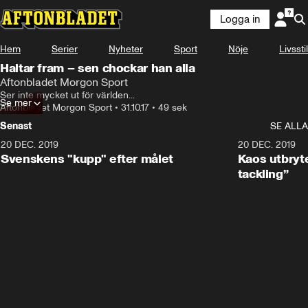
Logga in
Hem
Serier
Nyheter
Sport
Nöje
Livsstil
Haltar fram – sen chockar han alla
Aftonbladet Morgon Sport
Ser inte mycket ut för världen...
Se mer
Aftonbladet Morgon Sport
•
31.10.17
•
49 sek
Senast
SE ALLA
20 DEC. 2019
0:44
20 DEC. 2019
Svenskens "kupp" efter målet
Kaos utbryte
tackling”