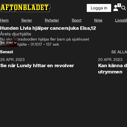
Logga in
Hem
Serier
Nyheter
Sport
Nöje
Livsstil
Hunden Livia hjälper cancersjuka Elsa,12
Årets djurhjälte
Nu ska labradoodlen hjälpa fler barn på sjukhuset
Se mer
Årets djurhjälte
•
31.10.17
•
137 sek
Senast
SE ALLA
26 APR. 2023
3:02
20 APR. 2023
Se när Lundy hittar en revolver
Kan känna d
utrymmen