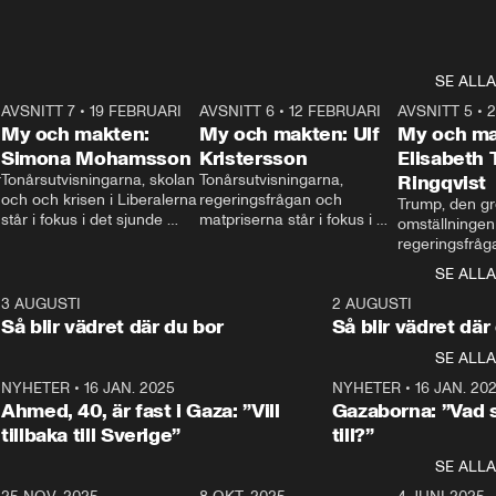
SE ALLA
7
AVSNITT 7
•
19 FEBRUARI
24:30
AVSNITT 6
•
12 FEBRUARI
27:30
AVSNITT 5
•
My och makten:
My och makten: Ulf
My och ma
Simona Mohamsson
Kristersson
Elisabeth
 
Tonårsutvisningarna, skolan 
Tonårsutvisningarna, 
Ringqvist
och och krisen i Liberalerna 
regeringsfrågan och 
Trump, den gr
står i fokus i det sjunde 
matpriserna står i fokus i 
omställningen
avsnittet av ”My och 
det sjätte avsnittet av ”My 
regeringsfråga
makten”. Se när 
och makten”. Se när 
centrum i det 
SE ALLA
Aftonbladets inrikespolitiska 
Aftonbladets inrikespolitiska 
avsnittet av ”
kommentator My 
kommentator My 
6
3 AUGUSTI
1:06
2 AUGUSTI
Makten”. Se nä
Rohwedder ställer 
Rohwedder ställer 
Så blir vädret där du bor
Så blir vädret där
Aftonbladets in
utbildnings- och 
statsminister Ulf Kristersson 
kommentator 
SE ALLA
integrationsminister Simona 
till svars.
Rohwedder stäl
Mohamsson till svars.
Centerpartiets
2
NYHETER
•
16 JAN. 2025
1:01
NYHETER
•
16 JAN. 20
Thand Ring till
Ahmed, 40, är fast i Gaza: ”Vill
Gazaborna: ”Vad s
tillbaka till Sverige”
till?”
SE ALLA