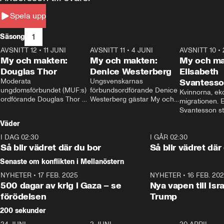
Spela upp
1
Säsong
AVSNITT 12
•
11 JUNI
26:27
AVSNITT 11
•
4 JUNI
23:40
AVSNITT 10
•
My och makten:
My och makten:
My och ma
Douglas Thor
Denice Westerberg
Elisabeth
Moderata 
Ungsvenskarnas 
Svantess
ungdomsförbundet (MUF:s) 
förbundsordförande Denice 
Kvinnorna, ek
ordförande Douglas Thor 
Westerberg gästar My och 
migrationen. E
gästar My och makten. I 
makten. I avsnittet 
Svantesson stäl
avsnittet diskuteras 
diskuteras migrationsfrågan 
när finansmini
Väder
tonårsutvisningarna och hur 
och hur SD ska locka 
Moderaterna ska locka 
kvinnliga väljare. 
I DAG 02:30
1:06
I GÅR 02:30
väljare till valet i höst. 
Så blir vädret där du bor
Så blir vädret där
Senaste om konflikten i Mellanöstern
NYHETER
•
17 FEB. 2025
0:45
NYHETER
•
16 FEB. 20
500 dagar av krig i Gaza – se
Nya vapen till Isr
förödelsen
Trump
200 sekunder