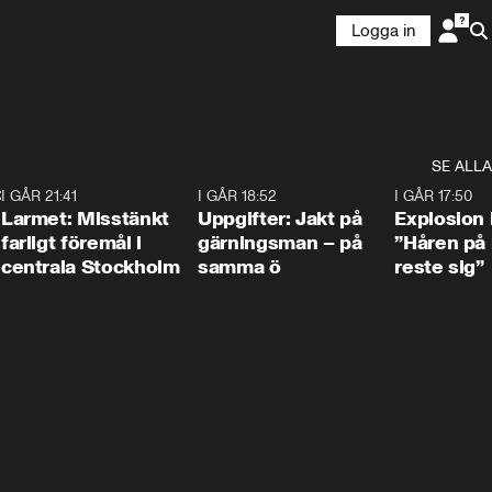
Logga in
SE ALLA
:30
6
I GÅR 21:41
0:35
I GÅR 18:52
0:33
I GÅR 17:50
Larmet: Misstänkt
Uppgifter: Jakt på
Explosion 
farligt föremål i
gärningsman – på
”Håren på
centrala Stockholm
samma ö
reste sig”