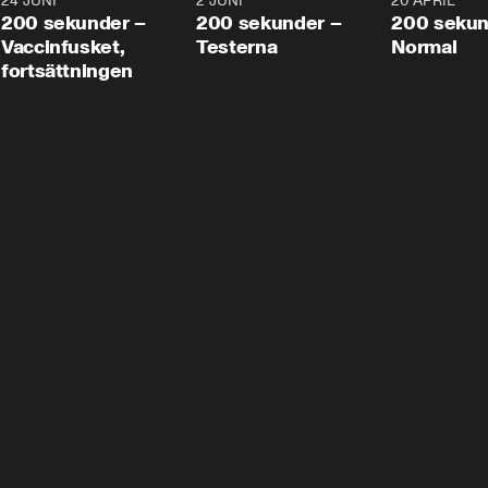
24 JUNI
5:00
2 JUNI
4:23
20 APRIL
200 sekunder –
200 sekunder –
200 sekun
Vaccinfusket,
Testerna
Normal
fortsättningen