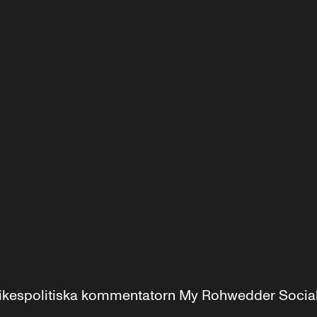
r inrikespolitiska kommentatorn My Rohwedder Soci