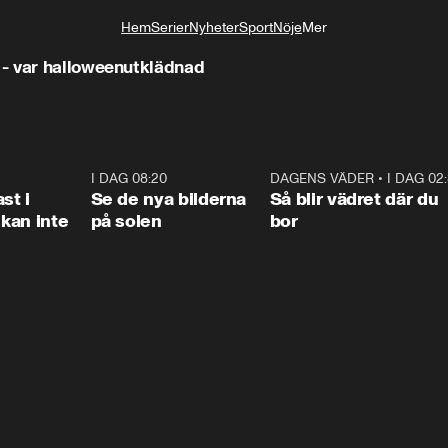
Hem
Serier
Nyheter
Sport
Nöje
Mer
Livsstil
- var halloweenutklädnad
1:26
I DAG 08:20
0:31
DAGENS VÄDER
•
I DAG 02
1:0
st i
Se de nya bilderna
Så blir vädret där du
kan inte
på solen
bor