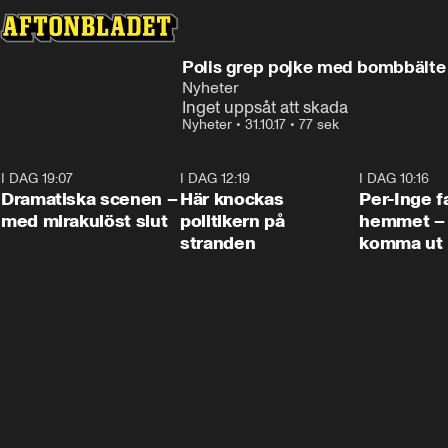
Polis grep pojke med bombbälte 
Nyheter
Inget uppsåt att skada
Nyheter
•
31.10.17
•
77 sek
I DAG 19:07
0:42
I DAG 12:19
0:45
I DAG 10:16
Dramatiska scenen –
Här knockas
Per-Inge fa
med mirakulöst slut
politikern på
hemmet – 
stranden
komma ut