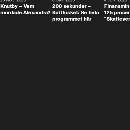
3
25 NOV. 2025
31:05
8 OKT. 2025
4:29
4 JUNI 2025
Knutby – Vem
200 sekunder –
Finansmin
mördade Alexandra?
Köttfusket: Se hela
125 procent
programmet här
"Skattever
viktig uppg