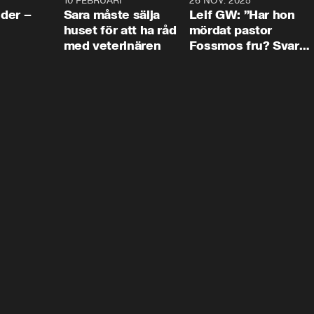
4:24
10 FEBRUARI
4:13
26 NOV. 2025
8:1
der –
Sara måste sälja
Leif GW: ”Har hon
huset för att ha råd
mördat pastor
med veterinären
Fossmos fru? Svar
nej.”