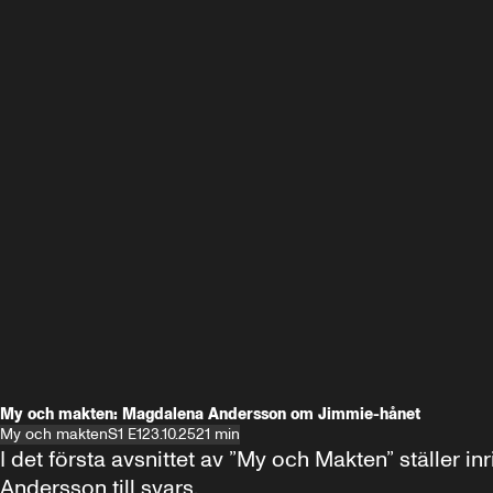
My och makten: Magdalena Andersson om Jimmie-hånet
My och makten
S1 E1
23.10.25
21 min
I det första avsnittet av ”My och Makten” ställe
Andersson till svars.