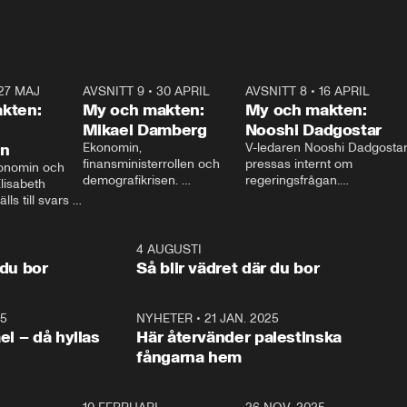
27 MAJ
3:51
AVSNITT 9
•
30 APRIL
24:00
AVSNITT 8
•
16 APRIL
25:1
kten:
My och makten:
My och makten:
Mikael Damberg
Nooshi Dadgostar
on
Ekonomin, 
V-ledaren Nooshi Dadgostar
finansministerrollen och 
pressas internt om 
onomin och 
demografikrisen. 
regeringsfrågan.

lisabeth 
Oppositionen ställs till svars 
I Aftonbladets 
ls till svars 
när Socialdemokraternas 
partiledarutfrågning ”My 
stern gästar 
Mikael Damberg gästar My 
och Makten” sätter hon ner 
My och Makten. 
och Makten. 
foten mot kritikerna:

1:06
4 AUGUSTI
1:0
– Vi ställer upp i val. Ska vi 
 du bor
Så blir vädret där du bor
vara med så sitter vi förstås 
25
1:22
NYHETER
•
21 JAN. 2025
0:5
ael – då hyllas
Här återvänder palestinska
fångarna hem